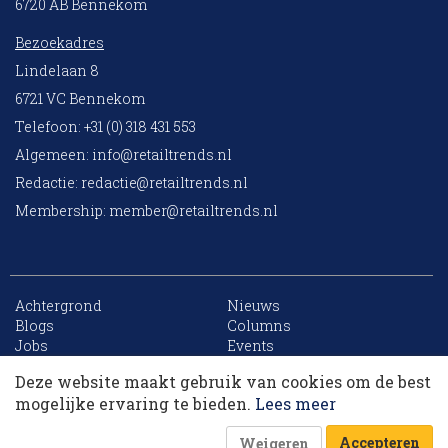
6720 AB Bennekom
Bezoekadres
Lindelaan 8
6721 VC Bennekom
Telefoon: +31 (0) 318 431 553
Algemeen:
info@retailtrends.nl
Redactie:
redactie@retailtrends.nl
Membership:
member@retailtrends.nl
Achtergrond
Nieuws
10 collega’s
Blogs
Columns
Jobs
Events
Contact
Word member
Deze website maakt gebruik van cookies om de best
Archief
Sitemap
Korting op events
mogelijke ervaring te bieden.
Lees meer
Accepteren
Weigeren