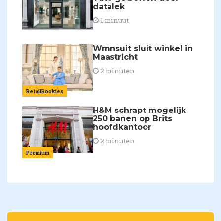
datalek
1 minuut
Wmnsuit sluit winkel in
Maastricht
2 minuten
RetailRookies
H&M schrapt mogelijk
250 banen op Brits
hoofdkantoor
2 minuten
Premium