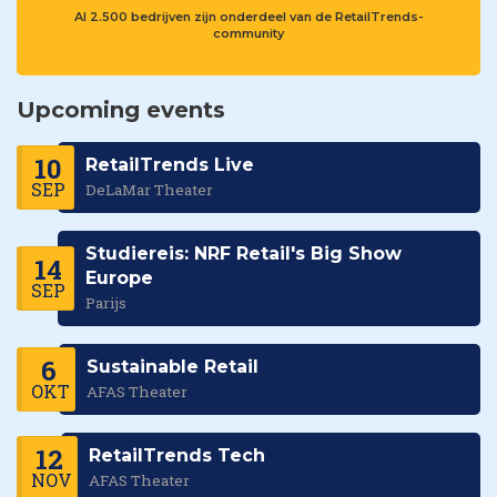
Al 2.500 bedrijven zijn onderdeel van de RetailTrends-
community
Upcoming events
10
RetailTrends Live
SEP
DeLaMar Theater
Studiereis: NRF Retail's Big Show
14
Europe
SEP
Parijs
6
Sustainable Retail
OKT
AFAS Theater
12
RetailTrends Tech
NOV
AFAS Theater