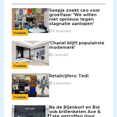
Seepje zoekt ceo voor
groeifase: 'We willen
niet opnieuw tegen
stagnatie aanlopen'
6 minuten
Premium
'Chanel blijft populairste
modemerk'
1 minuut
Premium
Retailcijfers: Tedi
2 minuten
Premium
Na de Bijenkorf en Bol
ook brillenketen Ace &
Tate getroffen door