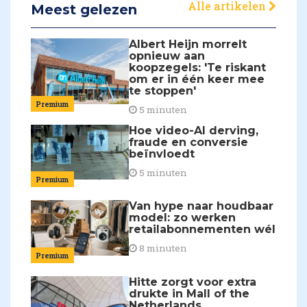
Alle artikelen
Meest gelezen
Albert Heijn morrelt
opnieuw aan
koopzegels: 'Te riskant
om er in één keer mee
te stoppen'
Premium
5 minuten
Hoe video-AI derving,
fraude en conversie
beïnvloedt
5 minuten
Premium
Van hype naar houdbaar
model: zo werken
retailabonnementen wél
8 minuten
Premium
Hitte zorgt voor extra
drukte in Mall of the
Netherlands