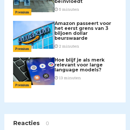
beïnvloedt
5 minuten
Premium
Amazon passeert voor
het eerst grens van 3
biljoen dollar
beurswaarde
2 minuten
Premium
Hoe blijf je als merk
relevant voor large
language models?
13 minuten
Premium
Reacties
0