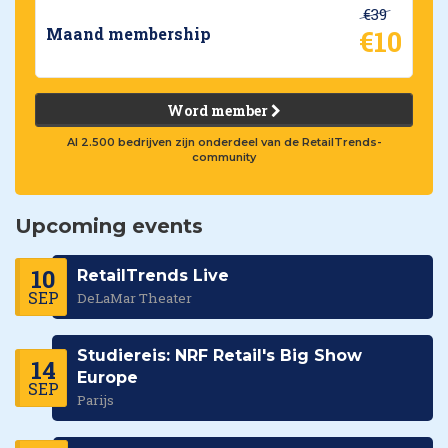
€39
€10
Maand membership
Word member
Al 2.500 bedrijven zijn onderdeel van de RetailTrends-
community
Upcoming events
10
RetailTrends Live
SEP
DeLaMar Theater
Studiereis: NRF Retail's Big Show
14
Europe
SEP
Parijs