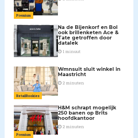
Premium
Na de Bijenkorf en Bol
ook brillenketen Ace &
Tate getroffen door
datalek
1 minuut
Wmnsuit sluit winkel in
Maastricht
2 minuten
RetailRookies
H&M schrapt mogelijk
250 banen op Brits
hoofdkantoor
2 minuten
Premium