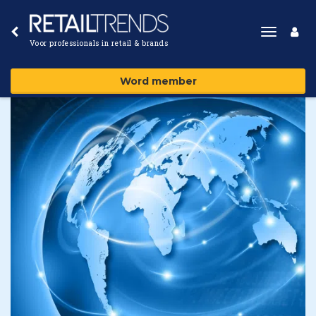
Toggle
Voor professionals in retail & brands
navigat
Word member