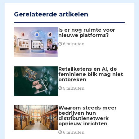
Gerelateerde artikelen
Is er nog ruimte voor
nieuwe platforms?
6 minuten
Retailketens en AI, de
feminiene blik mag niet
ontbreken
5 minuten
Waarom steeds meer
bedrijven hun
distributienetwerk
opnieuw inrichten
6 minuten