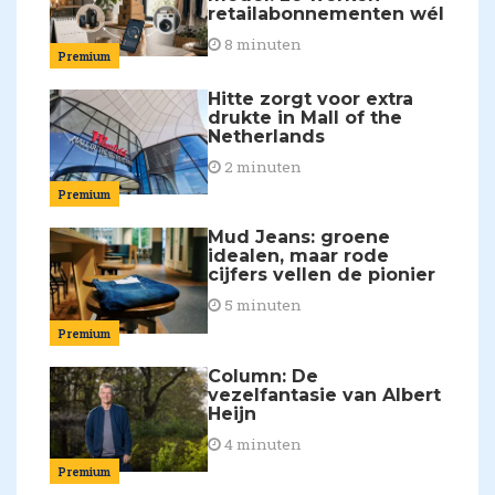
retailabonnementen wél
8 minuten
Premium
Hitte zorgt voor extra
drukte in Mall of the
Netherlands
2 minuten
Premium
Mud Jeans: groene
idealen, maar rode
cijfers vellen de pionier
5 minuten
Premium
Column: De
vezelfantasie van Albert
Heijn
4 minuten
Premium