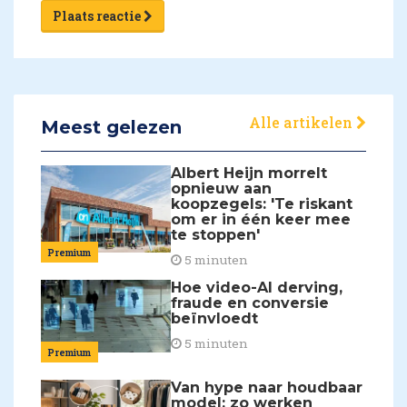
Plaats reactie
Alle artikelen
Meest gelezen
Albert Heijn morrelt
opnieuw aan
koopzegels: 'Te riskant
om er in één keer mee
te stoppen'
Premium
5 minuten
Hoe video-AI derving,
fraude en conversie
beïnvloedt
5 minuten
Premium
Van hype naar houdbaar
model: zo werken