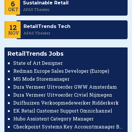
6
Sustainable Retail
OKT
AFAS Theater
12
RetailTrends Tech
NOV
AFAS Theater
RetailTrends Jobs
State of Art Designer
Redman Europe Sales Developer (Europe)
MS Mode Storemanager
Dura Vermeer Uitvoerder GWW Amsterdam
Dura Vermeer Uitvoerder Civiel Nijmegen
Duifhuizen Verkoopmedewerker Ridderkerk
EK Retail Customer Support Omnichannel
Hubo Assistent Category Manager
Checkpoint Systems Key Accountmanager Benelux