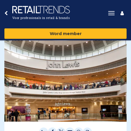
Toggle
Voor professionals in retail & brands
navigat
Word member