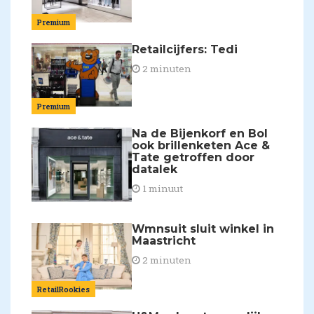
Premium
Retailcijfers: Tedi
2 minuten
Premium
Na de Bijenkorf en Bol
ook brillenketen Ace &
Tate getroffen door
datalek
1 minuut
Wmnsuit sluit winkel in
Maastricht
2 minuten
RetailRookies