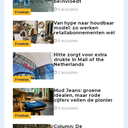
beïnvloedt
5 minuten
Premium
Van hype naar houdbaar
model: zo werken
retailabonnementen wél
8 minuten
Premium
Hitte zorgt voor extra
drukte in Mall of the
Netherlands
2 minuten
Premium
Mud Jeans: groene
idealen, maar rode
cijfers vellen de pionier
5 minuten
Premium
Column: De