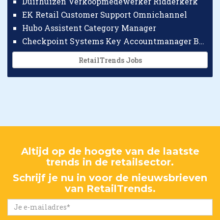
Duifhuizen Verkoopmedewerker Ridderkerk
EK Retail Customer Support Omnichannel
Hubo Assistent Category Manager
Checkpoint Systems Key Accountmanager Benelux
RetailTrends Jobs
Altijd op de hoogte van de laatste
trends in de retailsector.
Schrijf je nu in voor de nieuwsbrieven
van RetailTrends.