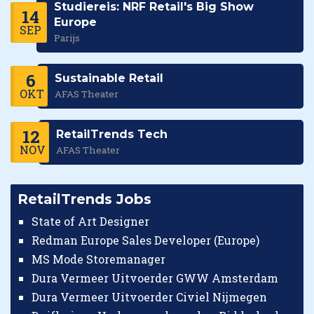
Studiereis: NRF Retail's Big Show
14
Europe
SEP
Parijs
6
Sustainable Retail
OKT
AFAS Theater
12
RetailTrends Tech
NOV
AFAS Theater
RetailTrends Jobs
State of Art Designer
Redman Europe Sales Developer (Europe)
MS Mode Storemanager
Dura Vermeer Uitvoerder GWW Amsterdam
Dura Vermeer Uitvoerder Civiel Nijmegen