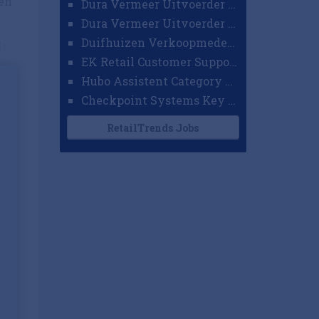
ren
Dura Vermeer Uitvoerder GWW Amsterdam
Dura Vermeer Uitvoerder Civiel Nijmegen
Duifhuizen Verkoopmedewerker Ridderkerk
...
EK Retail Customer Support Omnichannel
Hubo Assistent Category Manager
Checkpoint Systems Key Accountmanager Benelux
RetailTrends Jobs