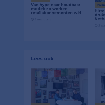
Van hype naar houdbaar
Pre
model: zo werken
Hitte
retailabonnementen wél
drukt
Neth
8 minuten
2 m
Lees ook