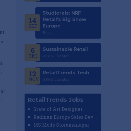
Studiereis: NRF
14
Retail's Big Show
SEP
Europe
nt
Parijs
an
6
Sustainable Retail
OKT
AFAS Theater
n.
12
n
RetailTrends Tech
NOV
AFAS Theater
aal
RetailTrends Jobs
e
State of Art Designer
Redman Europe Sales Developer (Europe)
MS Mode Storemanager