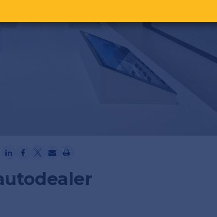
Ga verder met Google
 autodealer