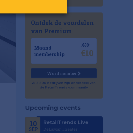
Ontdek de voordelen
van Premium
€39
Maand
€10
membership
Word member
Al 2.500 bedrijven zijn onderdeel van
de RetailTrends-community
Upcoming events
10
RetailTrends Live
SEP
DeLaMar Theater