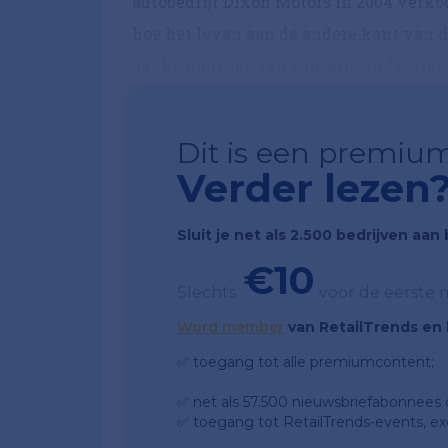
autobedrijf Dixon Motors in 2004 verko
hoe het leven aan de andere kant van de
aankoopproces van een auto anders moes
Dit is een premium
Verder lezen
Sluit je net als 2.500 bedrijven aa
€10
Slechts
voor de eerste
Word member
van RetailTrends en k
✅ toegang tot alle premiumcontent;
✅ net als 57.500 nieuwsbriefabonnees da
✅ toegang tot RetailTrends-events, ex