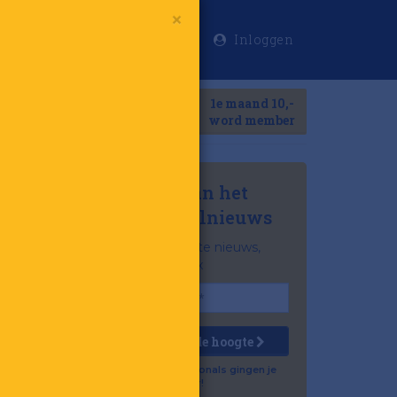
Inloggen
×
Meer
1e maand 10,-
Search
word member
Mis niets van het
laatste retailnieuws
Het belangrijkste nieuws,
gratis in je inbox
Houd mij op de hoogte
Al 57.500 professionals gingen je
voor!