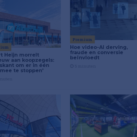
Premium
mium
Hoe video-AI derving,
fraude en conversie
t Heijn morrelt
beïnvloedt
euw aan koopzegels:
iskant om er in één
5 minuten
 mee te stoppen'
inuten