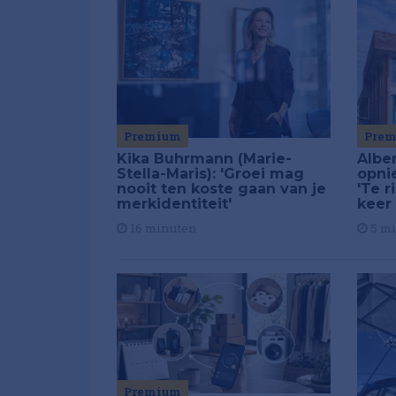
Premium
Pre
Kika Buhrmann (Marie-
Alber
Stella-Maris): 'Groei mag
opni
nooit ten koste gaan van je
'Te r
merkidentiteit'
keer
16 minuten
5 m
Premium