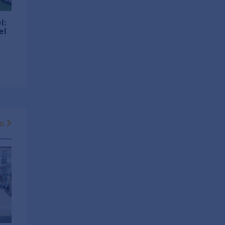
l:
el
en