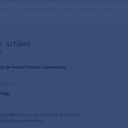
cht werd. Sindsdien heeft Dixon als klant kunnen erva
 balie is. Dat bracht hem tot de overtuiging dat het
t. “Mijn ervaring als klant kwam als een schok”, vertelt
 artikel
?
n bij de RetailTrends-community
 maand
rijg
;
gelijks het laatste nieuws in je mailbox;
clusief voor members.