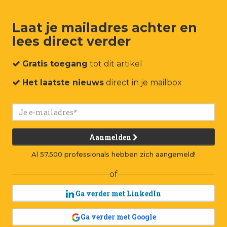
Laat je mailadres achter en
lees direct verder
um
Events
Connect
Jobs
Adverteren
Contact
Gratis toegang
tot dit artikel
Het laatste nieuws
direct in je mailbox
Aanmelden
Al 57.500 professionals hebben zich aangemeld!
of
Ga verder met LinkedIn