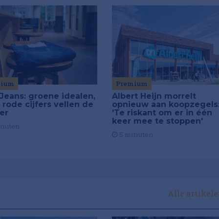
Premium
mium
Albert Heijn morrelt
Jeans: groene idealen,
opnieuw aan koopzegels
 rode cijfers vellen de
'Te riskant om er in één
ier
keer mee te stoppen'
inuten
5 minuten
Alle artikel