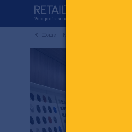
Voor professionals in retail & brands
Home
Recent
Nieuws
Premi