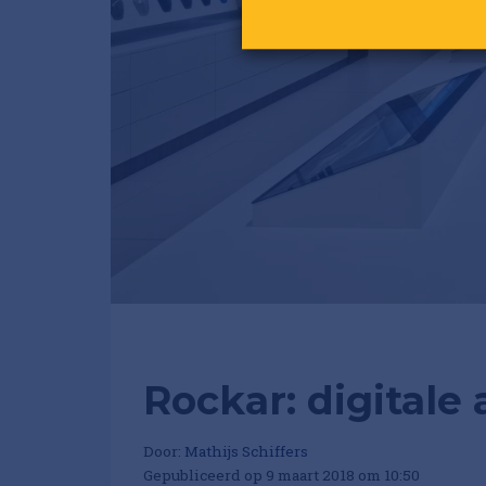
Rockar: digitale
Door:
Mathijs Schiffers
Gepubliceerd op 9 maart 2018 om 10:50