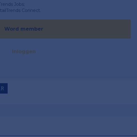
Trends Jobs;
ailTrends Connect.
Word member
Inloggen
AR