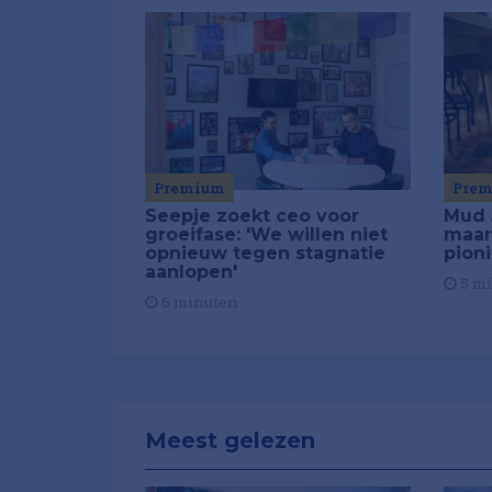
Premium
Pre
Seepje zoekt ceo voor
Mud 
groeifase: 'We willen niet
maar
opnieuw tegen stagnatie
pion
aanlopen'
5 m
6 minuten
Meest gelezen