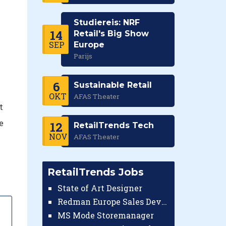
Studiereis: NRF
14
Retail's Big Show
SEP
Europe
Parijs
6
Sustainable Retail
OKT
AFAS Theater
t
e
12
RetailTrends Tech
NOV
AFAS Theater
RetailTrends Jobs
State of Art Designer
Redman Europe Sales Developer (Europe)
MS Mode Storemanager