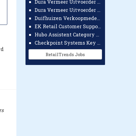
Dura Vermeer Uitvoerder GWW Amsterdam
Dura Vermeer Uitvoerder Civiel Nijmegen
Duifhuizen Verkoopmedewerker Ridderkerk
EK Retail Customer Support Omnichannel
Hubo Assistent Category Manager
Checkpoint Systems Key Accountmanager Benelux
gd
RetailTrends Jobs
rs