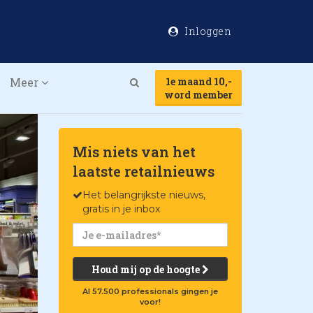
Inloggen
Meer
1e maand 10,-
Search
word member
Mis niets van het
laatste retailnieuws
Het belangrijkste nieuws,
gratis in je inbox
Houd mij op de hoogte
Al 57.500 professionals gingen je
voor!