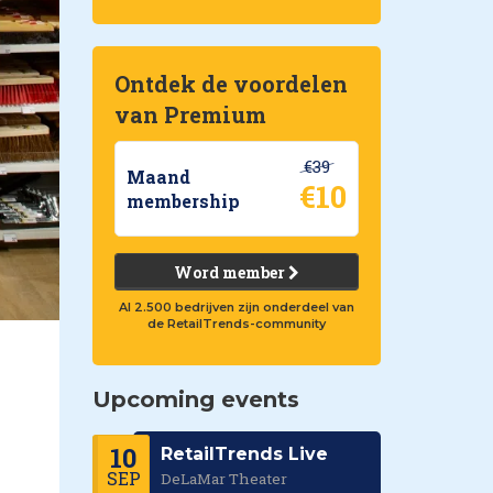
Ontdek de voordelen
van Premium
€39
Maand
€10
membership
Word member
Al 2.500 bedrijven zijn onderdeel van
de RetailTrends-community
Upcoming events
10
RetailTrends Live
SEP
DeLaMar Theater