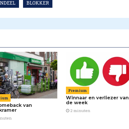
ENDEEL
BLOKKER
Premium
Winnaar en verliezer van
mium
de week
omeback van
kramer
2 minuten
inuten