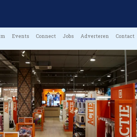
um
Events
Connect
Jobs
Adverteren
Contact