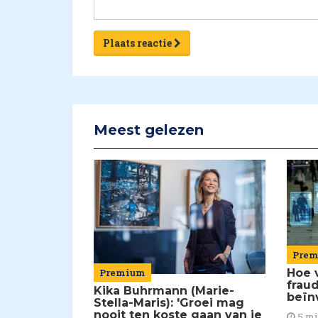
Plaats reactie
Meest gelezen
Pre
Premium
Hoe 
frau
Kika Buhrmann (Marie-
beïn
Stella-Maris): 'Groei mag
nooit ten koste gaan van je
5 m