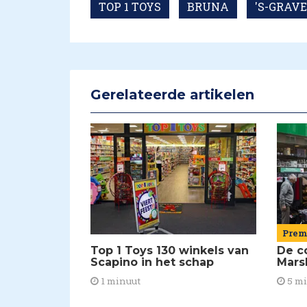
TOP 1 TOYS
BRUNA
'S-GRAV
Gerelateerde artikelen
Pre
De c
Top 1 Toys 130 winkels van
Mars
Scapino in het schap
5 m
1 minuut