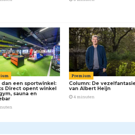
mium
Premium
 dan een sportwinkel:
Column: De vezelfantasi
ts Direct opent winkel
van Albert Heijn
gym, sauna en
4 minuten
ebar
inuten