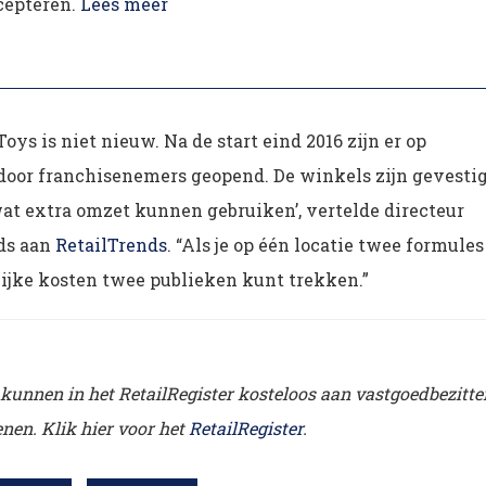
cepteren.
Lees meer
ys is niet nieuw. Na de start eind 2016 zijn er op
oor franchisenemers geopend. De winkels zijn gevesti
wat extra omzet kunnen gebruiken’, vertelde directeur
ds aan
RetailTrends
. “Als je op één locatie twee formules
elijke kosten twee publieken kunt trekken.”
 kunnen in het RetailRegister kosteloos aan vastgoedbezitte
nen. Klik hier voor het
RetailRegister
.