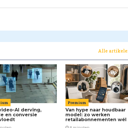
Alle artikel
Premium
mium
Van hype naar houdbaar
video-AI derving,
model: zo werken
de en conversie
retailabonnementen wél
vloedt
8 minuten
inuten