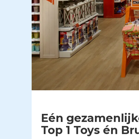
Eén gezamenlijk
Top 1 Toys én Br