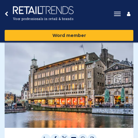
Toggle
Voor professionals in retail & brands
navigat
Word member