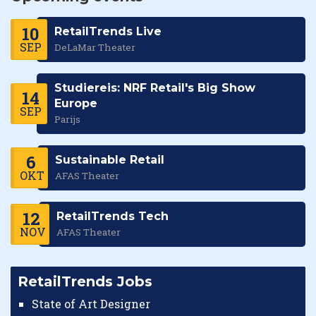
10
RetailTrends Live
SEP
DeLaMar Theater
Studiereis: NRF Retail's Big Show
14
Europe
SEP
Parijs
6
Sustainable Retail
OKT
AFAS Theater
12
RetailTrends Tech
NOV
AFAS Theater
RetailTrends Jobs
State of Art Designer