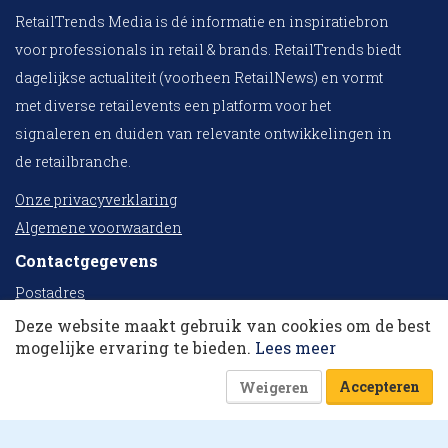
RetailTrends Media is dé informatie en inspiratiebron
voor professionals in retail & brands. RetailTrends biedt
dagelijkse actualiteit (voorheen RetailNews) en vormt
met diverse retailevents een platform voor het
signaleren en duiden van relevante ontwikkelingen in
de retailbranche.
Onze privacyverklaring
Algemene voorwaarden
Contactgegevens
10 collega’s
Postadres
Postbus 78
Deze website maakt gebruik van cookies om de best
Korting op events
mogelijke ervaring te bieden.
Lees meer
6720 AB Bennekom
Bezoekadres
Accepteren
Weigeren
Lindelaan 8
6721 VC Bennekom