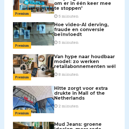
om er in één keer mee
te stoppen'
Premium
5 minuten
Hoe video-AI derving,
fraude en conversie
beïnvloedt
5 minuten
Premium
Van hype naar houdbaar
model: zo werken
retailabonnementen wél
8 minuten
Premium
Hitte zorgt voor extra
drukte in Mall of the
Netherlands
2 minuten
Premium
Mud Jeans: groene