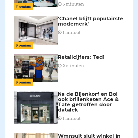
6 minuten
Premium
'Chanel blijft populairste
modemerk'
1 minuut
Premium
Retailcijfers: Tedi
2 minuten
Premium
Na de Bijenkorf en Bol
ook brillenketen Ace &
Tate getroffen door
datalek
1 minuut
Wmnsuit sluit winkel in