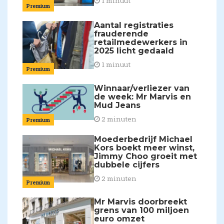
1 minuut
Premium
Aantal registraties
frauderende
retailmedewerkers in
2025 licht gedaald
1 minuut
Premium
Winnaar/verliezer van
de week: Mr Marvis en
Mud Jeans
2 minuten
Premium
Moederbedrijf Michael
Kors boekt meer winst,
Jimmy Choo groeit met
dubbele cijfers
2 minuten
Premium
Mr Marvis doorbreekt
grens van 100 miljoen
euro omzet