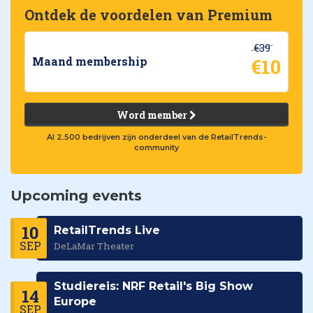
Ontdek de voordelen van Premium
€39
€10
Maand membership
Word member
Al 2.500 bedrijven zijn onderdeel van de RetailTrends-
community
Upcoming events
10
RetailTrends Live
SEP
DeLaMar Theater
Studiereis: NRF Retail's Big Show
14
Europe
SEP