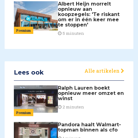
Albert Heijn morrelt
opnieuw aan
koopzegels: 'Te riskant
om er in één keer mee
te stoppen'
Premium
5 minuten
Alle artikelen
Lees ook
Ralph Lauren boekt
opnieuw meer omzet en
winst
2 minuten
Premium
Pandora haalt Walmart-
topman binnen als cfo