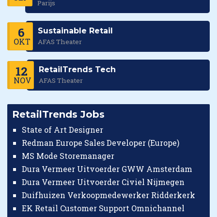
Parijs
6
Sustainable Retail
OKT
AFAS Theater
12
RetailTrends Tech
NOV
AFAS Theater
RetailTrends Jobs
State of Art Designer
Redman Europe Sales Developer (Europe)
MS Mode Storemanager
Dura Vermeer Uitvoerder GWW Amsterdam
Dura Vermeer Uitvoerder Civiel Nijmegen
Duifhuizen Verkoopmedewerker Ridderkerk
EK Retail Customer Support Omnichannel