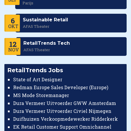
Parijs
6
Sustainable Retail
OKT
AFAS Theater
12
RetailTrends Tech
NOV
AFAS Theater
RetailTrends Jobs
State of Art Designer
Redman Europe Sales Developer (Europe)
MS Mode Storemanager
Dura Vermeer Uitvoerder GWW Amsterdam
Dura Vermeer Uitvoerder Civiel Nijmegen
Duifhuizen Verkoopmedewerker Ridderkerk
EK Retail Customer Support Omnichannel