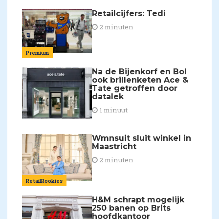
Retailcijfers: Tedi
2 minuten
Premium
Na de Bijenkorf en Bol
ook brillenketen Ace &
Tate getroffen door
datalek
1 minuut
Wmnsuit sluit winkel in
Maastricht
2 minuten
RetailRookies
H&M schrapt mogelijk
250 banen op Brits
hoofdkantoor