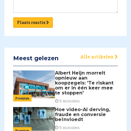
Plaats reactie
Alle artikelen
Meest gelezen
Albert Heijn morrelt
opnieuw aan
koopzegels: 'Te riskant
om er in één keer mee
te stoppen'
Premium
5 minuten
Hoe video-AI derving,
fraude en conversie
beïnvloedt
5 minuten
Premium