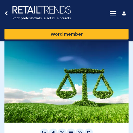
Toggle
Voor professionals in retail & brands
navigat
Word member