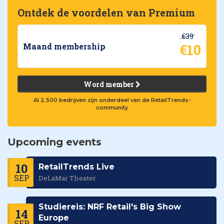
Ontdek de voordelen van Premium
€39
€10
Maand membership
Word member
Al 2.500 bedrijven zijn onderdeel van de RetailTrends-
community
Upcoming events
10
RetailTrends Live
SEP
DeLaMar Theater
Studiereis: NRF Retail's Big Show
14
Europe
SEP