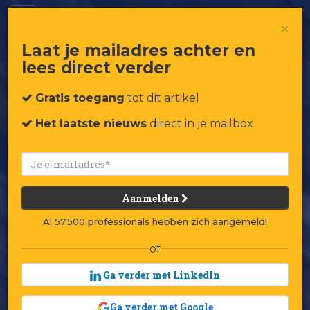
Freitag doet het net even anders
×
Laat je mailadres achter en
lees direct verder
Gratis toegang
tot dit artikel
Het laatste nieuws
direct in je mailbox
Aanmelden
Al 57.500 professionals hebben zich aangemeld!
of
Ga verder met LinkedIn
Ga verder met Google