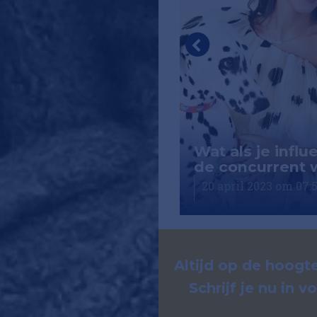
nzeloos: Zalando
iest kwaliteit
Wat als je influ
n kwantiteit
de concurrent 
pril 2023 om 05:30
20 april 2023 om 07:
Altijd op de hoogte
Schrijf je nu in 