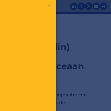
en de oceaan over
×
Koomans (Odin)
met 2
eemden de oceaan
eantwoorden retailers vragen die een
en van de persoon achter de
g. Dit keer: