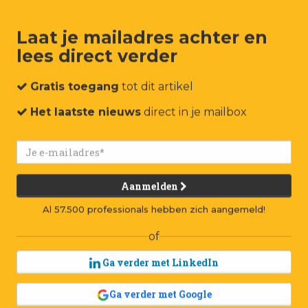
erle Koomans (Odin) zeilde met 2 wildvreemd
Laat je mailadres achter en
lees direct verder
Gratis toegang
tot dit artikel
Merle 
Het laatste nieuws
direct in je mailbox
zeilde 
wildvr
over
Aanmelden
Al 57.500 professionals hebben zich aangemeld!
I
n Selfie b
of
beeld gev
Ga verder met LinkedIn
ondernemin