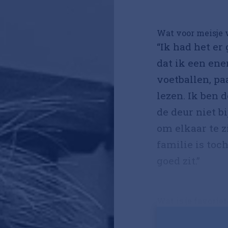
Wat voor meisje 
“Ik had het er
dat ik een ene
voetballen, pa
lezen. Ik ben 
de deur niet bi
om elkaar te z
familie is toch 
goed zit.”
Wat is je favoriete