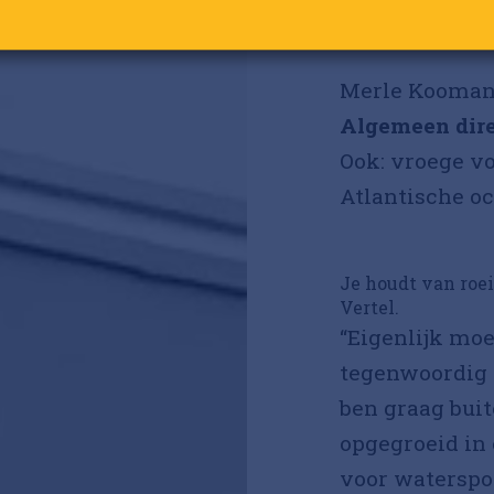
Ga verder met Google
Merle Kooman
Algemeen dir
Ook: vroege v
Atlantische o
Je houdt van roei
Vertel.
“Eigenlijk moe
tegenwoordig w
ben graag buit
opgegroeid in 
voor waterspor