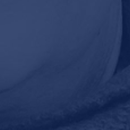
Hoe e-commerce de
Gre
weg naar boven
verk
terugvindt
bove
20 april 2023 om 05:40
20 a