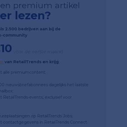
 een premium artikel
er lezen?
als 2.500 bedrijven aan bij de
s-community
10
voor de eerste maand
er
van RetailTrends en krijg
;
t alle premiumcontent;
500 nieuwsbriefabonnees dagelijks het laatste
ailbox;
 RetailTrends-events, exclusief voor
tureplaatsingen op RetailTrends Jobs;
t contactgegevens in RetailTrends Connect.