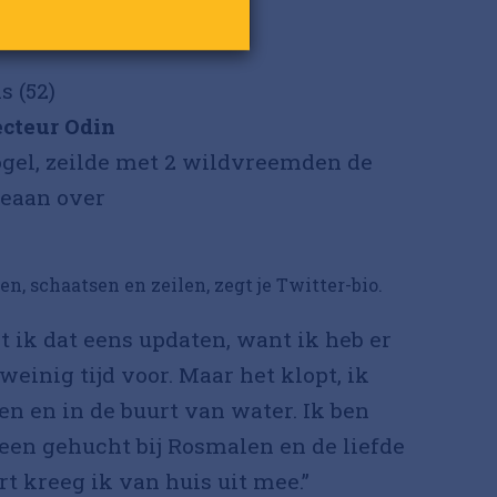
s (52)
ecteur Odin
ogel, zeilde met 2 wildvreemden de
ceaan over
en, schaatsen en zeilen, zegt je Twitter-bio.
t ik dat eens updaten, want ik heb er
einig tijd voor. Maar het klopt, ik
en en in de buurt van water. Ik ben
een gehucht bij Rosmalen en de liefde
t kreeg ik van huis uit mee.”