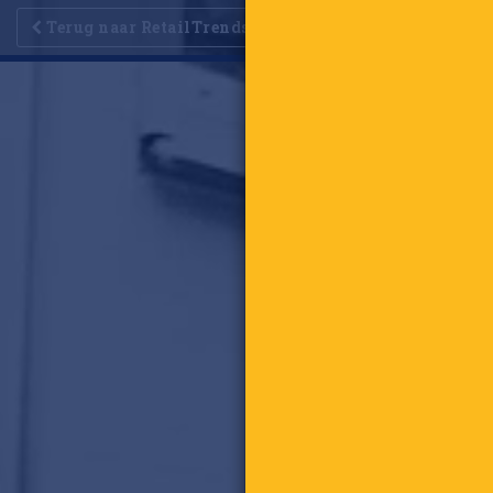
M
Terug naar RetailTrends april 2023