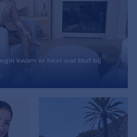
begin kwam er heel wat bluf bij
00