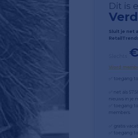
Dit is
Verd
Sluit je net 
RetailTrend
€
Slechts
Word memb
✅ toegang to
✅ net als 57.
nieuws in je m
✅ toegang tot
members.
✅ gratis vaca
✅ toegang to