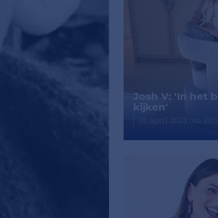
Josh V: 'In het 
kijken'
20 april 2023 om 08: