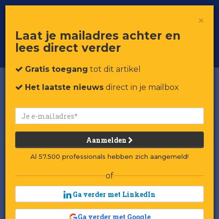
×
Toggle
Voor professionals in retail & brands
Laat je mailadres achter en
navigat
lees direct verder
Word member
Gratis toegang
tot dit artikel
Het laatste nieuws
direct in je mailbox
Aanmelden
Al 57.500 professionals hebben zich aangemeld!
of
Ga verder met LinkedIn
Ga verder met Google