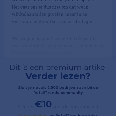
Het gaat ons er dus niet om dat we in
winkelaantallen groeien, maar in de
vierkante meters. Dat is onze strategie.
We zeggen dus niet: we willen elk jaar 15
nieuwe winkels openen, maar kijken hoe we
kwalitatieve meters kunnen...
Dit is een premium artikel
Verder lezen?
Sluit je net als 2.500 bedrijven aan bij de
RetailTrends-community
€10
Slechts
voor de eerste maand
Word member
van RetailTrends en krijg
;