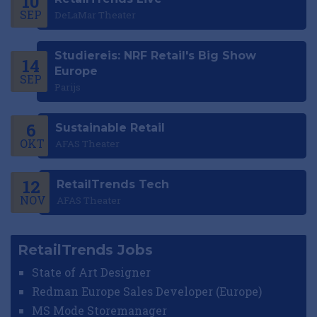
10
SEP
DeLaMar Theater
Studiereis: NRF Retail's Big Show
14
Europe
SEP
Parijs
6
Sustainable Retail
OKT
AFAS Theater
12
RetailTrends Tech
NOV
AFAS Theater
RetailTrends Jobs
State of Art Designer
Redman Europe Sales Developer (Europe)
MS Mode Storemanager