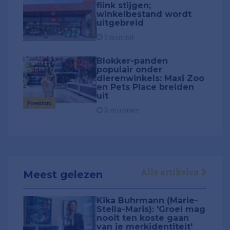
flink stijgen;
winkelbestand wordt
uitgebreid
1 minuut
Blokker-panden
populair onder
dierenwinkels: Maxi Zoo
en Pets Place breiden
uit
Premium
2 minuten
Alle artikelen
Meest gelezen
Kika Buhrmann (Marie-
Stella-Maris): 'Groei mag
nooit ten koste gaan
van je merkidentiteit'