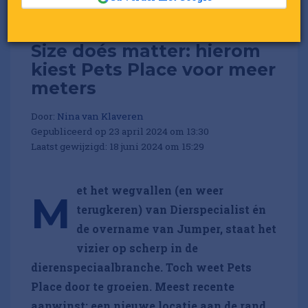
Size doés matter: hierom
kiest Pets Place voor meer
meters
Door:
Nina van Klaveren
Gepubliceerd op 23 april 2024 om 13:30
Laatst gewijzigd: 18 juni 2024 om 15:29
et het wegvallen (en weer
M
terugkeren) van Dierspecialist én
de overname van Jumper, staat het
vizier op scherp in de
dierenspeciaalbranche. Toch weet Pets
Place door te groeien. Meest recente
aanwinst: een nieuwe locatie aan de rand