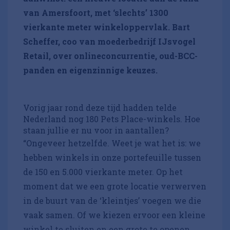
van Amersfoort, met ‘slechts’ 1300
vierkante meter winkeloppervlak. Bart
Scheffer, coo van moederbedrijf IJsvogel
Retail, over onlineconcurrentie, oud-BCC-
panden en eigenzinnige keuzes.
Vorig jaar rond deze tijd hadden telde
Nederland nog 180 Pets Place-winkels. Hoe
staan jullie er nu voor in aantallen?
“Ongeveer hetzelfde. Weet je wat het is: we
hebben winkels in onze portefeuille tussen
de 150 en 5.000 vierkante meter. Op het
moment dat we een grote locatie verwerven
in de buurt van de ‘kleintjes’ voegen we die
vaak samen. Of we kiezen ervoor een kleine
winkel te sluiten en een grote te openen.