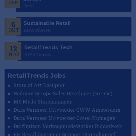
SEP
Parijs
6
Sustainable Retail
OKT
AFAS Theater
12
RetailTrends Tech
NOV
AFAS Theater
RetailTrends Jobs
State of Art Designer
Redman Europe Sales Developer (Europe)
MS Mode Storemanager
Dura Vermeer Uitvoerder GWW Amsterdam
Dura Vermeer Uitvoerder Civiel Nijmegen
Duifhuizen Verkoopmedewerker Ridderkerk
EK Retail Customer Support Omnichannel