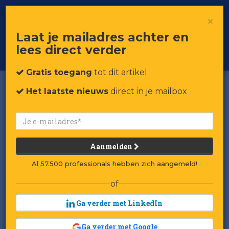
×
Toggle
Voor professionals in retail & brands
Laat je mailadres achter en
navigat
lees direct verder
Word member
Gratis toegang
tot dit artikel
Het laatste nieuws
direct in je mailbox
Aanmelden
Al 57.500 professionals hebben zich aangemeld!
of
Ga verder met LinkedIn
Ga verder met Google