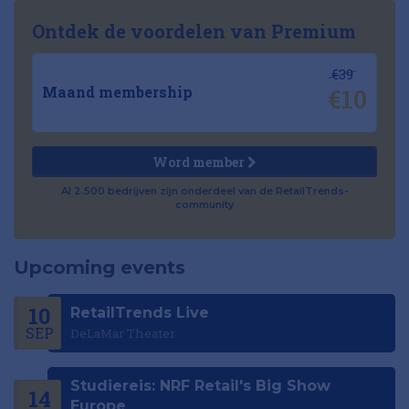
Ontdek de voordelen van Premium
€39
€10
Maand membership
Word member
Al 2.500 bedrijven zijn onderdeel van de RetailTrends-
community
Upcoming events
10
RetailTrends Live
SEP
DeLaMar Theater
Studiereis: NRF Retail's Big Show
14
Europe