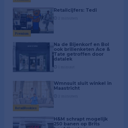
Retailcijfers: Tedi
2 minuten
Premium
Na de Bijenkorf en Bol
ook brillenketen Ace &
Tate getroffen door
datalek
1 minuut
Wmnsuit sluit winkel in
Maastricht
2 minuten
RetailRookies
H&M schrapt mogelijk
250 banen op Brits