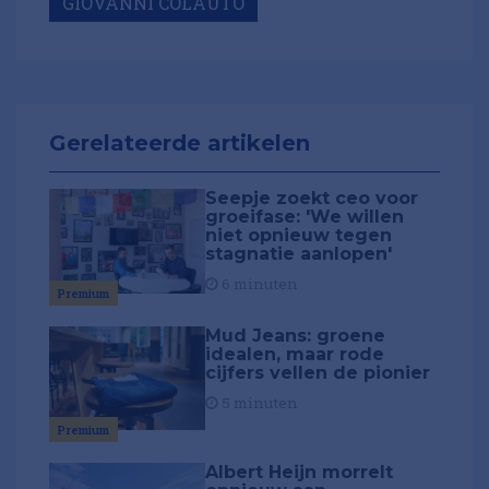
GIOVANNI COLAUTO
Gerelateerde artikelen
Seepje zoekt ceo voor
groeifase: 'We willen
niet opnieuw tegen
stagnatie aanlopen'
6 minuten
Premium
Mud Jeans: groene
idealen, maar rode
cijfers vellen de pionier
5 minuten
Premium
Albert Heijn morrelt