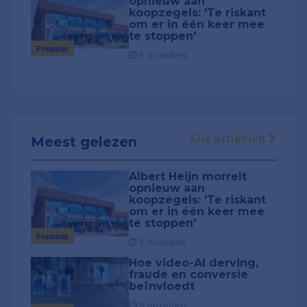
opnieuw aan
koopzegels: 'Te riskant
om er in één keer mee
te stoppen'
Premium
5 minuten
Alle artikelen
Meest gelezen
Albert Heijn morrelt
opnieuw aan
koopzegels: 'Te riskant
om er in één keer mee
te stoppen'
Premium
5 minuten
Hoe video-AI derving,
fraude en conversie
beïnvloedt
5 minuten