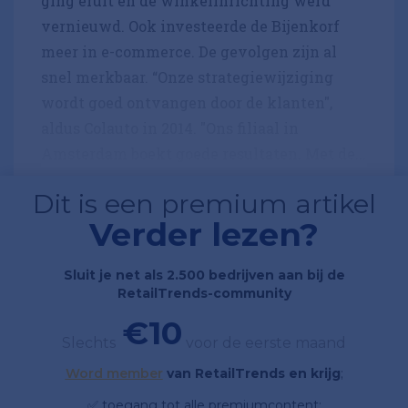
ging eruit en de winkelinrichting werd
vernieuwd. Ook investeerde de Bijenkorf
meer in e-commerce. De gevolgen zijn al
snel merkbaar. “Onze strategiewijziging
wordt goed ontvangen door de klanten",
aldus Colauto in 2014. "Ons filiaal in
Amsterdam boekt goede resultaten. Met de...
Dit is een premium artikel
Verder lezen?
Sluit je net als 2.500 bedrijven aan bij de
RetailTrends-community
€10
Slechts
voor de eerste maand
Word member
van RetailTrends en krijg
;
✅ toegang tot alle premiumcontent;