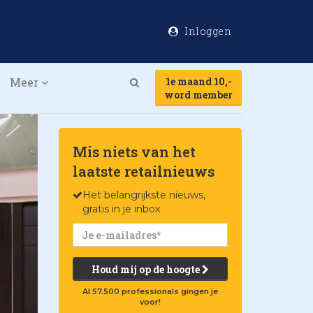
Inloggen
Meer
1e maand 10,-
Search
word member
Mis niets van het
laatste retailnieuws
Het belangrijkste nieuws,
gratis in je inbox
Houd mij op de hoogte
Al 57.500 professionals gingen je
voor!