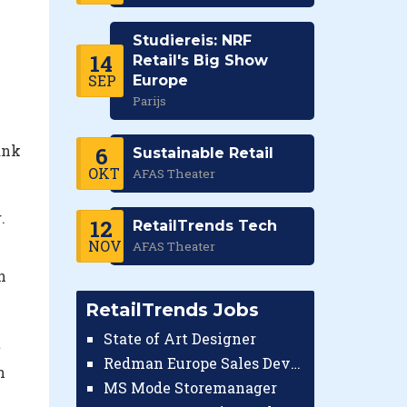
Studiereis: NRF
14
Retail's Big Show
SEP
Europe
Parijs
ank
6
Sustainable Retail
OKT
AFAS Theater
.
12
RetailTrends Tech
NOV
AFAS Theater
n
RetailTrends Jobs
State of Art Designer
t
Redman Europe Sales Developer (Europe)
n
MS Mode Storemanager