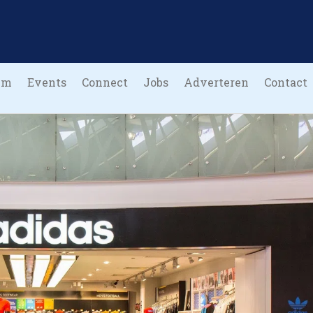
um
Events
Connect
Jobs
Adverteren
Contact