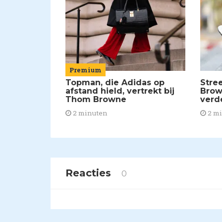
Premium
Topman, die Adidas op
Stre
afstand hield, vertrekt bij
Brow
Thom Browne
verd
2 minuten
2 m
Reacties
0