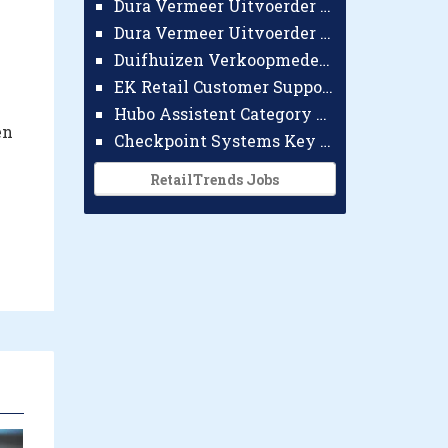
Dura Vermeer Uitvoerder GWW Amsterdam
Dura Vermeer Uitvoerder Civiel Nijmegen
Duifhuizen Verkoopmedewerker Ridderkerk
EK Retail Customer Support Omnichannel
Hubo Assistent Category Manager
en
Checkpoint Systems Key Accountmanager Benelux
RetailTrends Jobs