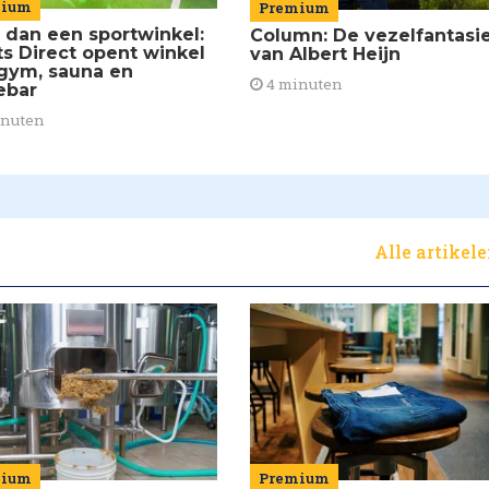
mium
Premium
 dan een sportwinkel:
Column: De vezelfantasi
ts Direct opent winkel
van Albert Heijn
gym, sauna en
4 minuten
ebar
inuten
Alle artikel
mium
Premium