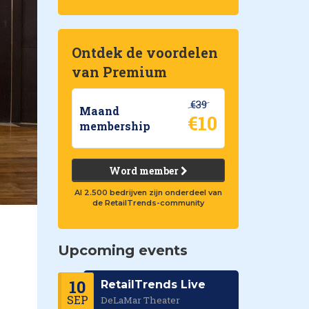
Ontdek de voordelen
van Premium
€39
Maand
€10
membership
Word member
Al 2.500 bedrijven zijn onderdeel van
de RetailTrends-community
Upcoming events
10
RetailTrends Live
SEP
DeLaMar Theater