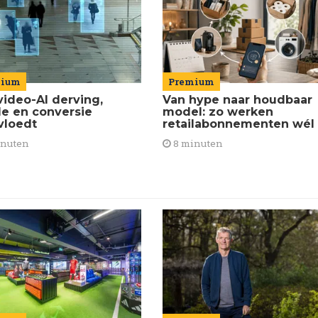
Premium
mium
Van hype naar houdbaar
video-AI derving,
model: zo werken
de en conversie
retailabonnementen wél
vloedt
8 minuten
inuten