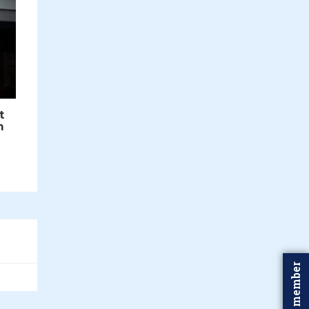
t
m
Word member