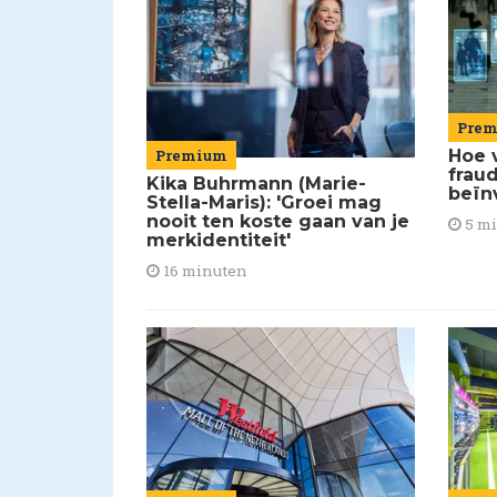
Pre
Premium
Hoe 
frau
Kika Buhrmann (Marie-
beïn
Stella-Maris): 'Groei mag
nooit ten koste gaan van je
5 m
merkidentiteit'
16 minuten