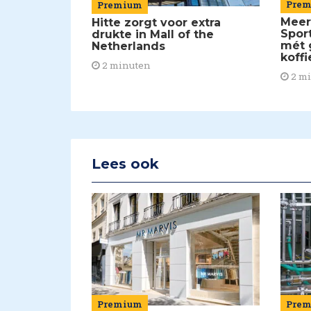
Pre
Premium
Meer
Hitte zorgt voor extra
Spor
drukte in Mall of the
mét 
Netherlands
koffi
2 minuten
2 m
Lees ook
Premium
Pre