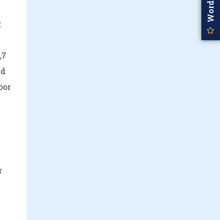
:
,7
id
oor
r