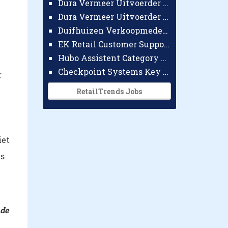
Dura Vermeer Uitvoerder GWW Amsterdam
Dura Vermeer Uitvoerder Civiel Nijmegen
Duifhuizen Verkoopmedewerker Ridderkerk
EK Retail Customer Support Omnichannel
Hubo Assistent Category Manager
Checkpoint Systems Key Accountmanager Benelux
r
RetailTrends Jobs
iet
is
 de