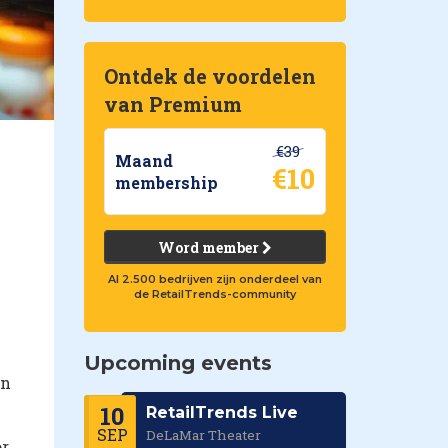
Ontdek de voordelen
van Premium
€39
Maand
€10
membership
Word member
Al 2.500 bedrijven zijn onderdeel van
de RetailTrends-community
Upcoming events
an
10
RetailTrends Live
SEP
DeLaMar Theater
or