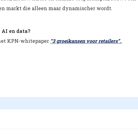
een markt die alleen maar dynamischer wordt.
 AI en data?
het KPN-whitepaper
“3 groeikansen voor retailers”
.