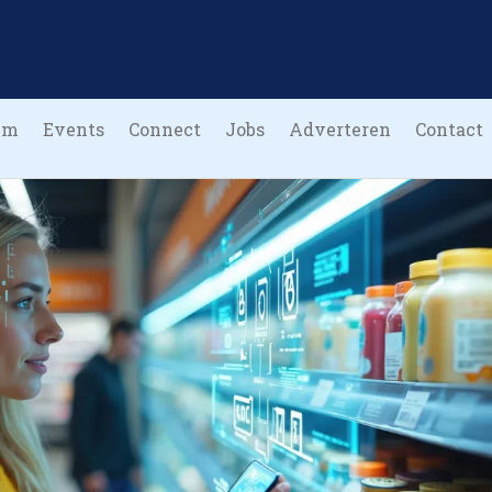
um
Events
Connect
Jobs
Adverteren
Contact