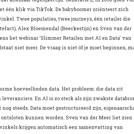
t één klik via TikTok. De babyboomer oriënteert zich
inkel. Twee populaties, twee journeys, één retailer die
tefact), Alex Bloemendal (Beeckestijn) en Sven van der
ens het webinar 'Slimmer Retailen met AI en Data' van
lstaat niet meer. De vraag is niet óf je moet beginnen, m
norme hoeveelheden data. Het probleem: die data zit
leveranciers. En AI is zo sterk als zijn zwakste databro
pt nog steeds. Data moet gestructureerd zijn, eigenaarsch
t ontsloten kunnen worden. Sven van der Meer liet zien
winkels krijgen automatisch een samenvatting van