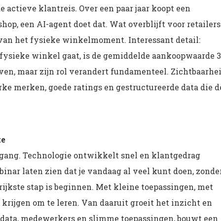
actieve klantreis. Over een paar jaar koopt een
op, een AI-agent doet dat. Wat overblijft voor retailers
van het fysieke winkelmoment. Interessant detail:
ysieke winkel gaat, is de gemiddelde aankoopwaarde 3
even, maar zijn rol verandert fundamenteel. Zichtbaarhe
rke merken, goede ratings en gestructureerde data die d
te
rgang. Technologie ontwikkelt snel en klantgedrag
inar laten zien dat je vandaag al veel kunt doen, zonde
grijkste stap is beginnen. Met kleine toepassingen, met
rijgen om te leren. Van daaruit groeit het inzicht en
in data, medewerkers en slimme toepassingen, bouwt een