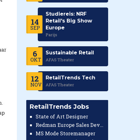
Studiereis: NRF
14
Retail's Big Show
SEP
Europe
Parijs
aar
6
Sustainable Retail
OKT
AFAS Theater
12
RetailTrends Tech
NOV
AFAS Theater
n.
RetailTrends Jobs
ap
State of Art Designer
Redman Europe Sales Developer (Europe)
MS Mode Storemanager