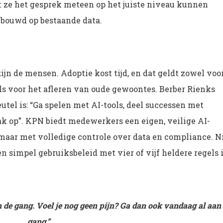
t ze het gesprek meteen op het juiste niveau kunnen
ebouwd op bestaande data.
zijn de mensen. Adoptie kost tijd, en dat geldt zowel voo
s voor het afleren van oude gewoontes. Berber Rienks
tel is: “Ga spelen met AI-tools, deel successen met
ak op”. KPN biedt medewerkers een eigen, veilige AI-
maar met volledige controle over data en compliance. N
n simpel gebruiksbeleid met vier of vijf heldere regels 
n de gang. Voel je nog geen pijn? Ga dan ook vandaag al aan
gang.”