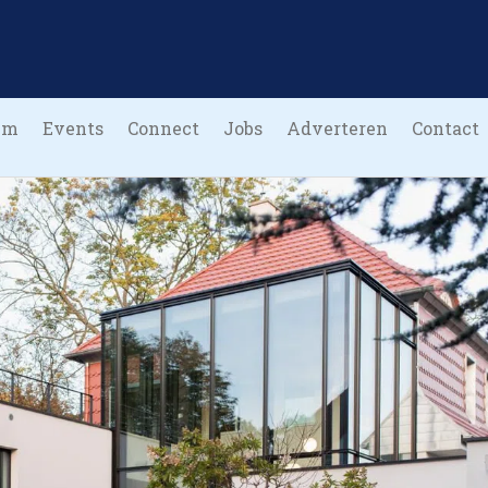
um
Events
Connect
Jobs
Adverteren
Contact