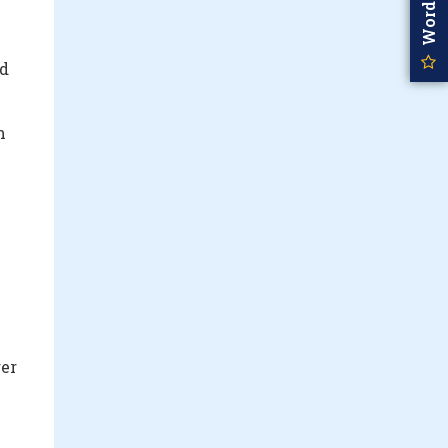
ld
m
ger