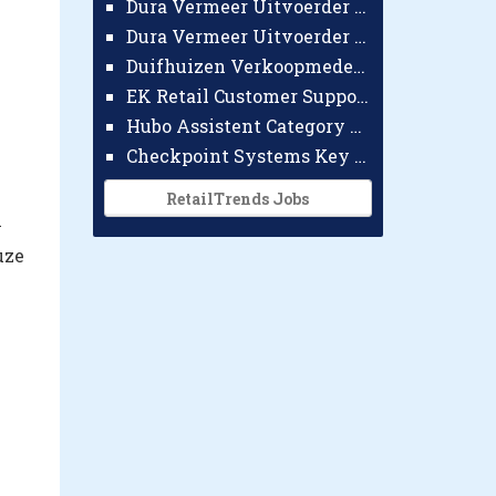
Dura Vermeer Uitvoerder GWW Amsterdam
Dura Vermeer Uitvoerder Civiel Nijmegen
Duifhuizen Verkoopmedewerker Ridderkerk
EK Retail Customer Support Omnichannel
Hubo Assistent Category Manager
Checkpoint Systems Key Accountmanager Benelux
RetailTrends Jobs
l
uze