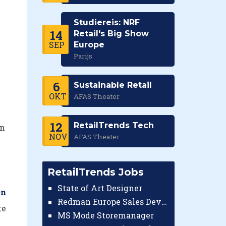
Studiereis: NRF
14
Retail's Big Show
SEP
Europe
Parijs
6
Sustainable Retail
OKT
AFAS Theater
12
RetailTrends Tech
en
NOV
AFAS Theater
RetailTrends Jobs
State of Art Designer
en
Redman Europe Sales Developer (Europe)
te
MS Mode Storemanager