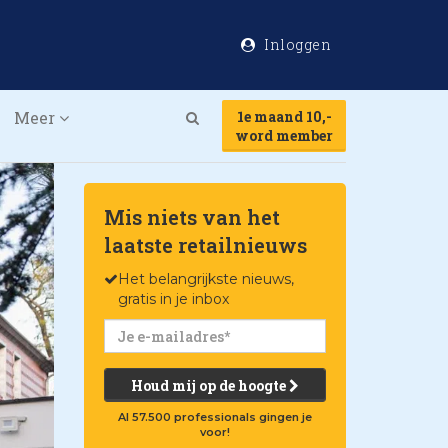
Inloggen
Meer
1e maand 10,-
Search
word member
Mis niets van het
laatste retailnieuws
Het belangrijkste nieuws,
gratis in je inbox
Houd mij op de hoogte
Al 57.500 professionals gingen je
voor!