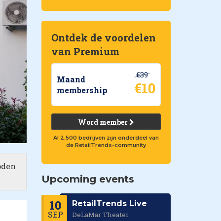
Ontdek de voordelen
van Premium
€39
Maand
€10
membership
Word member
Al 2.500 bedrijven zijn onderdeel van
de RetailTrends-community
oden
Upcoming events
10
RetailTrends Live
SEP
DeLaMar Theater