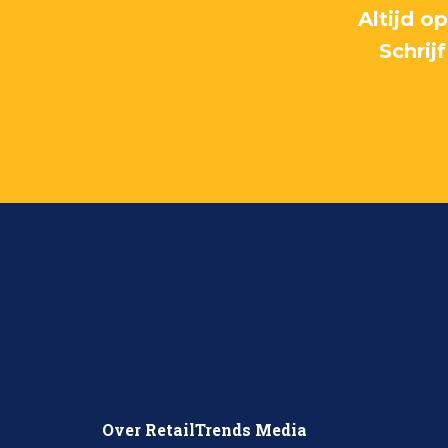
Altijd o
Schrij
Over RetailTrends Media