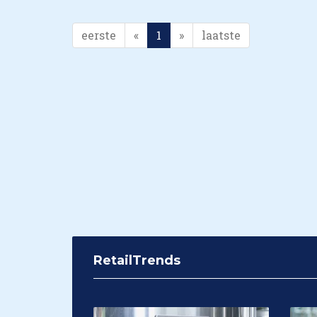
eerste
«
1
»
laatste
RetailTrends