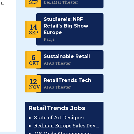
SEP
en
DeLaMar Theater
Studiereis: NRF
14
Retail's Big Show
SEP
Europe
Parijs
6
Sustainable Retail
OKT
AFAS Theater
12
RetailTrends Tech
NOV
AFAS Theater
RetailTrends Jobs
State of Art Designer
Redman Europe Sales Developer (Europe)
MS Mode Storemanager