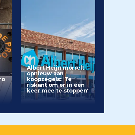
Albert Heijn morrelt
opnieuw aan
ro
koopzegels: 'Te
riskant om er in één
keer mee te stoppen'