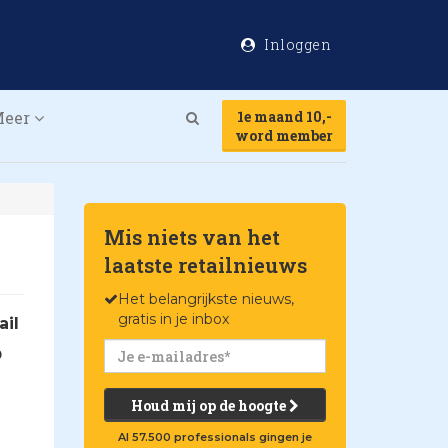
Inloggen
Meer
1e maand 10,-
Search
word member
Mis niets van het
laatste retailnieuws
Het belangrijkste nieuws,
gratis in je inbox
ail
p
Houd mij op de hoogte
Al 57.500 professionals gingen je