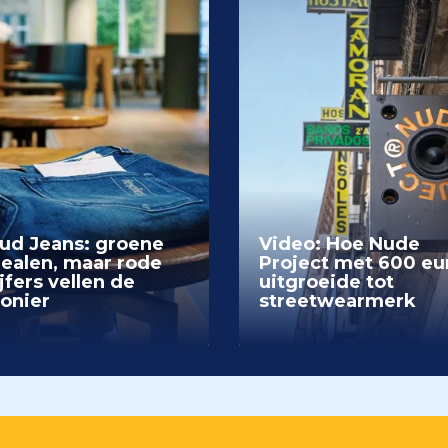
ud Jeans: groene
Video: Hoe Nude
dealen, maar rode
Project met 600 eu
jfers vellen de
uitgroeide tot
ionier
streetwearmerk