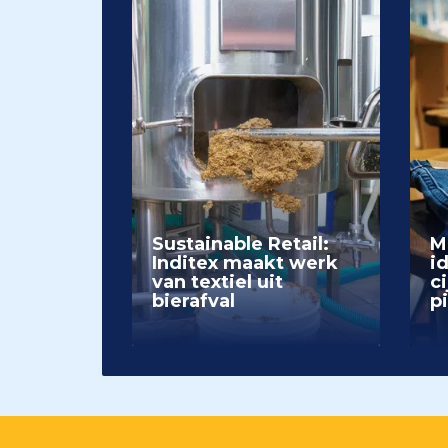
Sustainable Retail:
M
Inditex maakt werk
i
van textiel uit
ci
bierafval
p