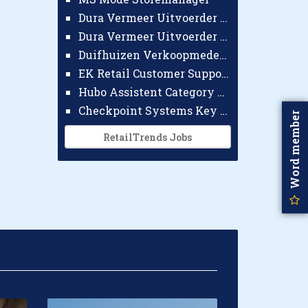
Dura Vermeer Uitvoerder GWW Amsterdam
Dura Vermeer Uitvoerder Civiel Nijmegen
Duifhuizen Verkoopmedewerker Ridderkerk
EK Retail Customer Support Omnichannel
Hubo Assistent Category Manager
Checkpoint Systems Key Accountmanager Benelux
Word member
RetailTrends Jobs