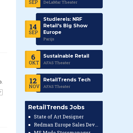
SEP
DeLaMar Theater
Studiereis: NRF
14
Retail's Big Show
SEP
Europe
Parijs
6
Sustainable Retail
OKT
AFAS Theater
12
RetailTrends Tech
p.
NOV
AFAS Theater
F
RetailTrends Jobs
State of Art Designer
Redman Europe Sales Developer (Europe)
MS Mode Storemanager