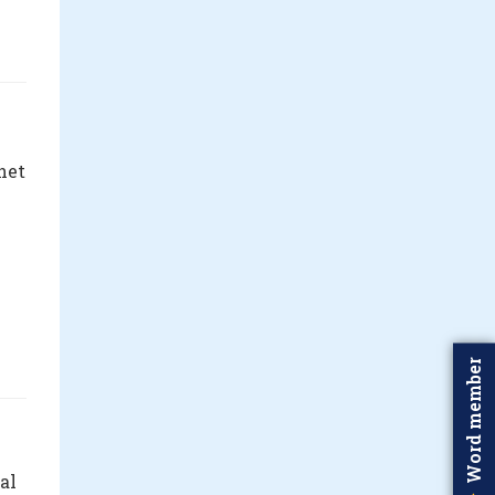
het
Word member
al