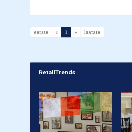
eerste
«
1
»
laatste
RetailTrends