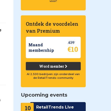
voor!
Ontdek de voordelen
van Premium
e
€39
Maand
€10
membership
Word member
Al 2.500 bedrijven zijn onderdeel van
de RetailTrends-community
Upcoming events
n
10
RetailTrends Live