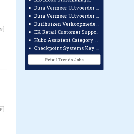
Dura Vermeer Uitvoerder GWW Amsterdam
Dura Vermeer Uitvoerder Civiel Nijmegen
Duifhuizen Verkoopmedewerker Ridderkerk
S
EK Retail Customer Support Omnichannel
Hubo Assistent Category Manager
Checkpoint Systems Key Accountmanager Benelux
RetailTrends Jobs
P