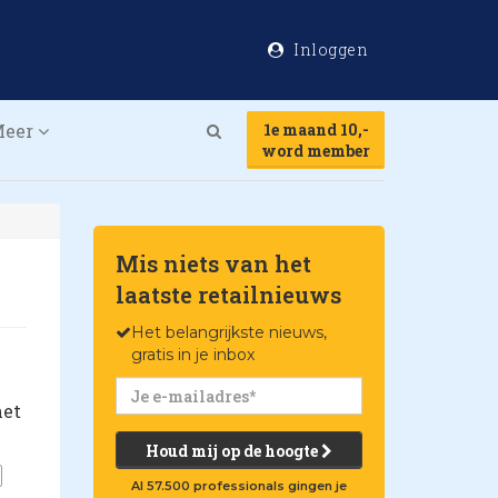
Inloggen
Meer
1e maand 10,-
Search
word member
Mis niets van het
laatste retailnieuws
Het belangrijkste nieuws,
gratis in je inbox
het
Houd mij op de hoogte
Al 57.500 professionals gingen je