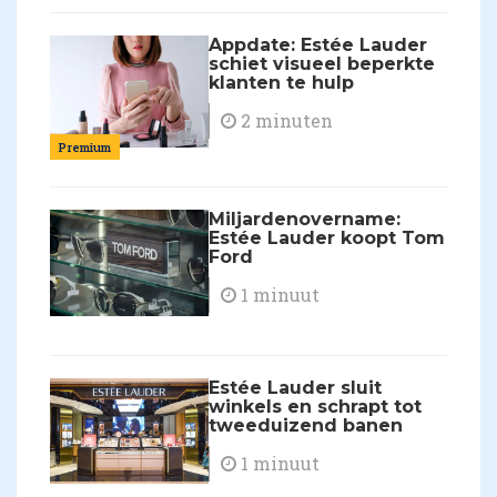
Appdate: Estée Lauder
schiet visueel beperkte
klanten te hulp
2 minuten
Premium
Miljardenovername:
Estée Lauder koopt Tom
Ford
1 minuut
Estée Lauder sluit
winkels en schrapt tot
tweeduizend banen
1 minuut