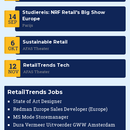
Studiereis: NRF Retail's Big Show
14
Europe
SEP
Parijs
6
Sustainable Retail
OKT
AFAS Theater
12
RetailTrends Tech
NOV
AFAS Theater
RetailTrends Jobs
State of Art Designer
Redman Europe Sales Developer (Europe)
MS Mode Storemanager
Dura Vermeer Uitvoerder GWW Amsterdam