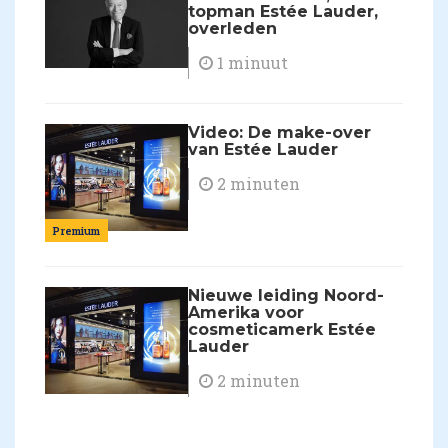
topman Estée Lauder,
overleden
1 minuut
Video: De make-over
van Estée Lauder
2 minuten
Premium
Nieuwe leiding Noord-
Amerika voor
cosmeticamerk Estée
Lauder
2 minuten