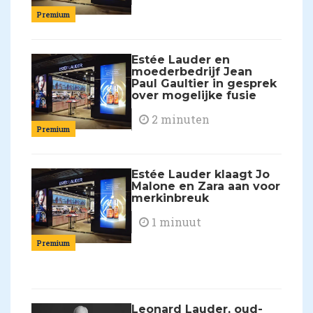
Premium
Estée Lauder en
moederbedrijf Jean
Paul Gaultier in gesprek
over mogelijke fusie
2 minuten
Premium
Estée Lauder klaagt Jo
Malone en Zara aan voor
merkinbreuk
1 minuut
Premium
Leonard Lauder, oud-