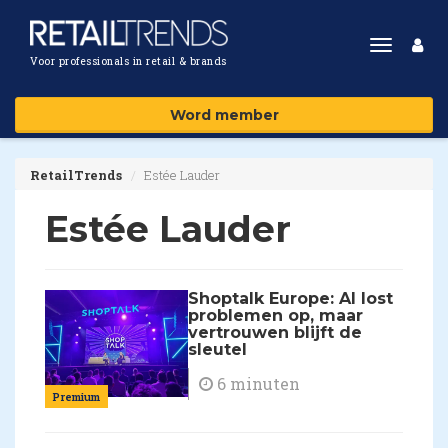
Toggle
Voor professionals in retail & brands
navigat
Word member
RetailTrends
Estée Lauder
Estée Lauder
Shoptalk Europe: AI lost
problemen op, maar
vertrouwen blijft de
sleutel
6 minuten
Premium