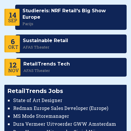
Studiereis: NRF Retail's Big Show
14
Europe
SEP
Parijs
6
Sustainable Retail
OKT
AFAS Theater
12
RetailTrends Tech
NOV
AFAS Theater
RetailTrends Jobs
State of Art Designer
Redman Europe Sales Developer (Europe)
MS Mode Storemanager
Dura Vermeer Uitvoerder GWW Amsterdam