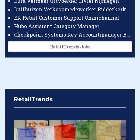
Dura Vermeer Uitvoerder Civiel Nijmegen
Duifhuizen Verkoopmedewerker Ridderkerk
EK Retail Customer Support Omnichannel
Hubo Assistent Category Manager
Checkpoint Systems Key Accountmanager Benelux
RetailTrends Jobs
RetailTrends