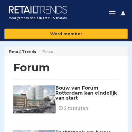
Toggle
Voor professionals in retail & brands
navigat
Word member
RetailTrends
Forum
Forum
Bouw van Forum
Rotterdam kan eindelijk
van start
2 minuten