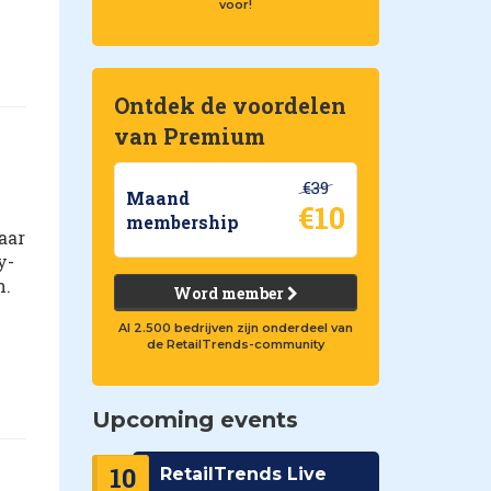
voor!
Ontdek de voordelen
van Premium
€39
Maand
€10
membership
aar
y-
n.
Word member
Al 2.500 bedrijven zijn onderdeel van
de RetailTrends-community
Upcoming events
10
RetailTrends Live