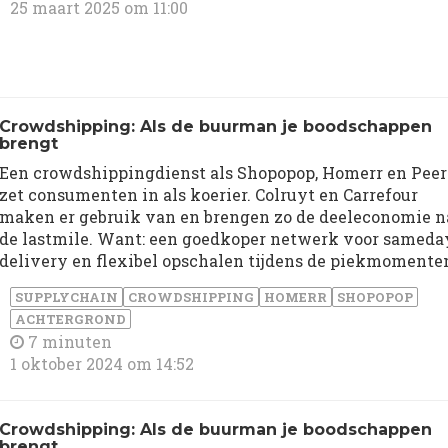
25 maart 2025 om 11:00
Crowdshipping: Als de buurman je boodschappen
brengt
Een crowdshippingdienst als Shopopop, Homerr en Peer
zet consumenten in als koerier. Colruyt en Carrefour
maken er gebruik van en brengen zo de deeleconomie n
de lastmile. Want: een goedkoper netwerk voor sameda
delivery en flexibel opschalen tijdens de piekmomente
SUPPLYCHAIN
CROWDSHIPPING
HOMERR
SHOPOPOP
ACHTERGROND
7 minuten
1 oktober 2024 om 14:52
Crowdshipping: Als de buurman je boodschappen
brengt