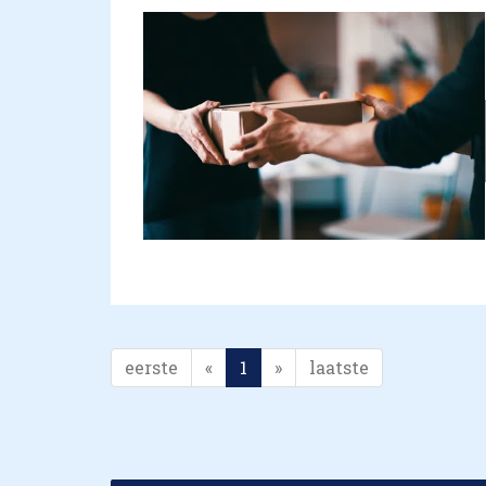
eerste
«
1
»
laatste