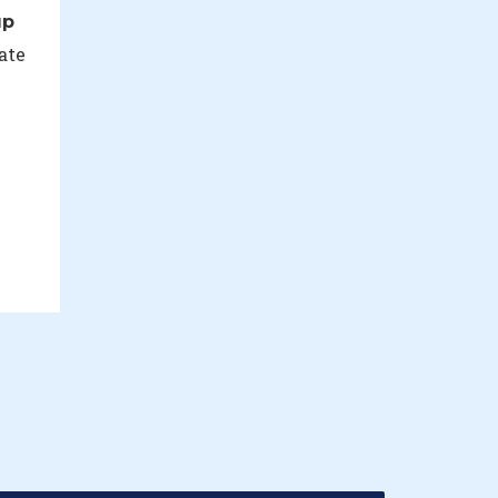
up
ate