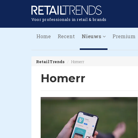
Voor professionals in retail & brands
Home
Recent
Nieuws
Premium
RetailTrends
Homerr
Homerr