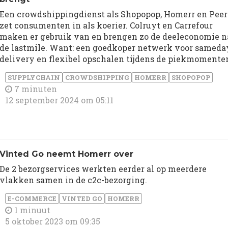
Een crowdshippingdienst als Shopopop, Homerr en Peer
zet consumenten in als koerier. Colruyt en Carrefour
maken er gebruik van en brengen zo de deeleconomie n
de lastmile. Want: een goedkoper netwerk voor sameda
delivery en flexibel opschalen tijdens de piekmomente
SUPPLYCHAIN
CROWDSHIPPING
HOMERR
SHOPOPOP
7 minuten
12 september 2024 om 05:11
Vinted Go neemt Homerr over
De 2 bezorgservices werkten eerder al op meerdere
vlakken samen in de c2c-bezorging.
E-COMMERCE
VINTED GO
HOMERR
1 minuut
5 oktober 2023 om 09:35