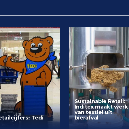
Sustainable Retail:
Inditex maakt werk
van textiel uit
tailcijfers: Tedi
bierafval