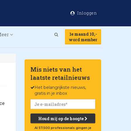
Inloggen
Meer
1e maand 10,-
Search
word member
Mis niets van het
laatste retailnieuws
Het belangrijkste nieuws,
gratis in je inbox
ce
Houd mij op de hoogte
Al 57.500 professionals gingen je