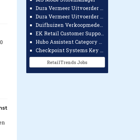
Dura Vermeer Uitvoerder GWW Amsterdam
Dura Vermeer Uitvoerder Civiel Nijmegen
Duifhuizen Verkoopmedewerker Ridderkerk
EK Retail Customer Support Omnichannel
Hubo Assistent Category Manager
00
Checkpoint Systems Key Accountmanager Benelux
RetailTrends Jobs
nst
en