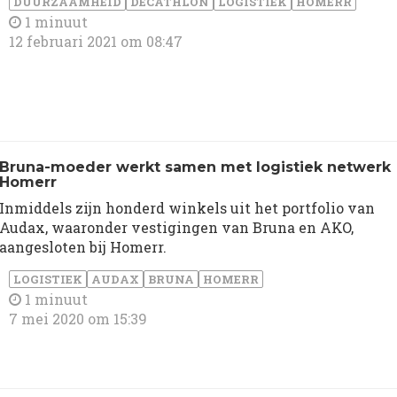
DUURZAAMHEID
DECATHLON
LOGISTIEK
HOMERR
1 minuut
12 februari 2021 om 08:47
Bruna-moeder werkt samen met logistiek netwerk
Homerr
Inmiddels zijn honderd winkels uit het portfolio van
Audax, waaronder vestigingen van Bruna en AKO,
aangesloten bij Homerr.
LOGISTIEK
AUDAX
BRUNA
HOMERR
1 minuut
7 mei 2020 om 15:39