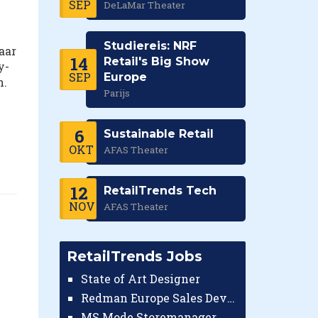
SEP
DeLaMar Theater
Studiereis: NRF
aar
14
Retail's Big Show
y-
SEP
Europe
n.
Parijs
6
Sustainable Retail
OKT
AFAS Theater
12
RetailTrends Tech
NOV
AFAS Theater
RetailTrends Jobs
State of Art Designer
Redman Europe Sales Developer (Europe)
MS Mode Storemanager