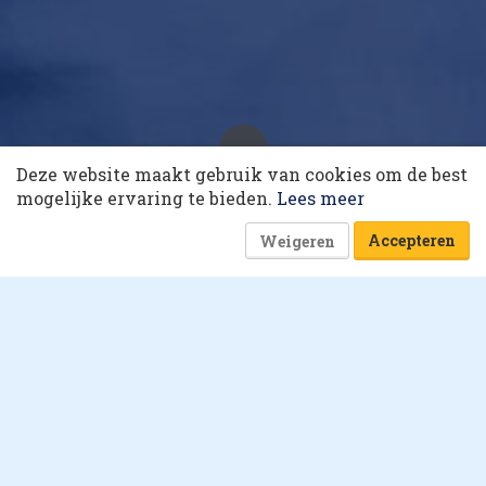
10 collega’s
Deze website maakt gebruik van cookies om de best
Korting op events
Hieperdepiep voor hyperfysiek
mogelijke ervaring te bieden.
Lees meer
12 september 2024 om 05:11
7 minuten
Accepteren
Weigeren
Ferdi den Bakker
Crowdshipping: Als de
buurman je
boodschappen brengt