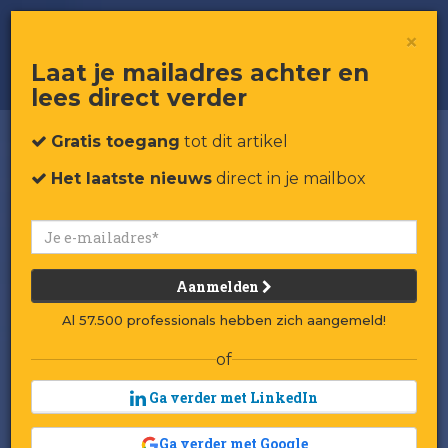
Crowdshipping: Als de buurman je
×
boodschappen brengt
Laat je mailadres achter en
lees direct verder
Gratis toegang
tot dit artikel
Het laatste nieuws
direct in je mailbox
Aanmelden
Al 57.500 professionals hebben zich aangemeld!
of
Ga verder met LinkedIn
Ga verder met Google