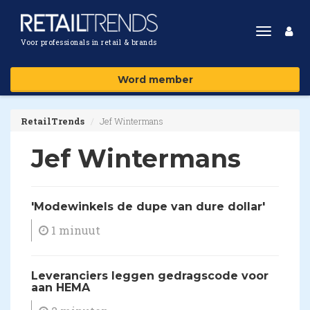
Toggle
Voor professionals in retail & brands
navigat
Word member
RetailTrends
Jef Wintermans
Jef Wintermans
'Modewinkels de dupe van dure dollar'
1 minuut
Leveranciers leggen gedragscode voor
aan HEMA