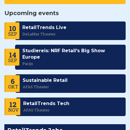
Upcoming events
10
RetailTrends Live
SEP
DeLaMar Theater
Studiereis: NRF Retail's Big Show
14
Europe
SEP
Parijs
6
Sustainable Retail
OKT
AFAS Theater
12
RetailTrends Tech
NOV
AFAS Theater