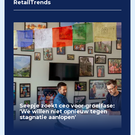
RetailTrends
Seepje zoekt ceo voor groeifase:
'We willen niet opnieuw tegen
stagnatie aanlopen'