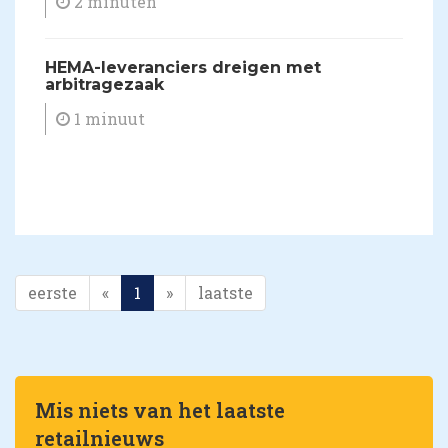
2 minuten
HEMA-leveranciers dreigen met
arbitragezaak
1 minuut
eerste
«
1
»
laatste
Mis niets van het laatste
retailnieuws