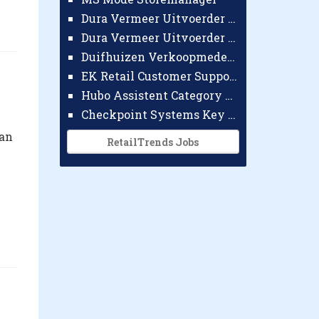
Dura Vermeer Uitvoerder GWW Amsterdam
Dura Vermeer Uitvoerder Civiel Nijmegen
Duifhuizen Verkoopmedewerker Ridderkerk
EK Retail Customer Support Omnichannel
Hubo Assistent Category Manager
Checkpoint Systems Key Accountmanager Benelux
van
RetailTrends Jobs