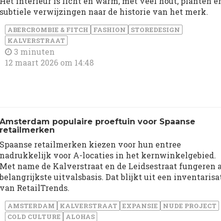
Het interieur is licht en warm, met veel hout, planten e
subtiele verwijzingen naar de historie van het merk.
ABERCROMBIE & FITCH
FASHION
STOREDESIGN
KALVERSTRAAT
3 minuten
12 maart 2026 om 14:48
Amsterdam populaire proeftuin voor Spaanse
retailmerken
Spaanse retailmerken kiezen voor hun entree
nadrukkelijk voor A-locaties in het kernwinkelgebied.
Met name de Kalverstraat en de Leidsestraat fungeren a
belangrijkste uitvalsbasis. Dat blijkt uit een inventarisa
van RetailTrends.
AMSTERDAM
KALVERSTRAAT
EXPANSIE
NUDE PROJECT
COLD CULTURE
ALOHAS