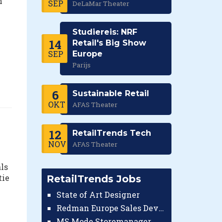
n
SEP
DeLaMar Theater
Studiereis: NRF
14
Retail's Big Show
SEP
Europe
Parijs
6
Sustainable Retail
OKT
AFAS Theater
12
RetailTrends Tech
NOV
AFAS Theater
ls
tie
RetailTrends Jobs
State of Art Designer
Redman Europe Sales Developer (Europe)
MS Mode Storemanager