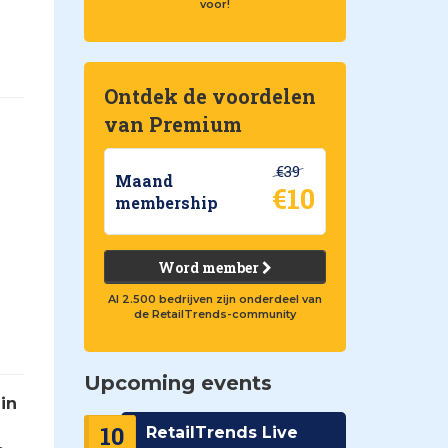
voor!
Ontdek de voordelen
van Premium
€39
Maand
€10
membership
Word member
Al 2.500 bedrijven zijn onderdeel van
de RetailTrends-community
Upcoming events
in
10
RetailTrends Live