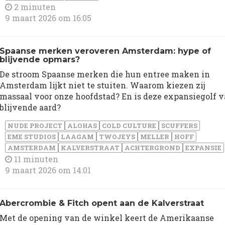
2 minuten
9 maart 2026 om 16:05
Spaanse merken veroveren Amsterdam: hype of
blijvende opmars?
De stroom Spaanse merken die hun entree maken in
Amsterdam lijkt niet te stuiten. Waarom kiezen zij
massaal voor onze hoofdstad? En is deze expansiegolf 
blijvende aard?
NUDE PROJECT
ALOHAS
COLD CULTURE
SCUFFERS
EME STUDIOS
LAAGAM
TWOJEYS
MELLER
HOFF
AMSTERDAM
KALVERSTRAAT
ACHTERGROND
EXPANSIE
11 minuten
9 maart 2026 om 14:01
Abercrombie & Fitch opent aan de Kalverstraat
Met de opening van de winkel keert de Amerikaanse