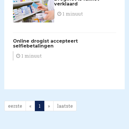
verklaard
1 minuut
​Online drogist accepteert
selfiebetalingen
1 minuut
eerste
«
1
»
laatste