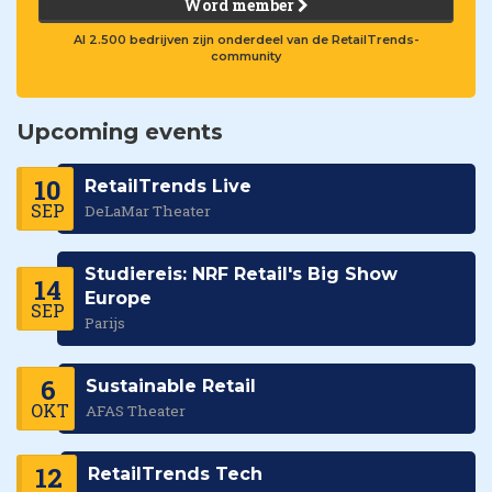
Word member
Al 2.500 bedrijven zijn onderdeel van de RetailTrends-
community
Upcoming events
10
RetailTrends Live
SEP
DeLaMar Theater
Studiereis: NRF Retail's Big Show
14
Europe
SEP
Parijs
6
Sustainable Retail
OKT
AFAS Theater
12
RetailTrends Tech