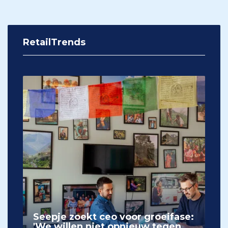
RetailTrends
Seepje zoekt ceo voor groeifase:
'We willen niet opnieuw tegen