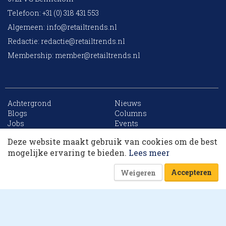
Telefoon: +31 (0) 318 431 553
Algemeen:
info@retailtrends.nl
Redactie:
redactie@retailtrends.nl
Membership:
member@retailtrends.nl
Achtergrond
Nieuws
10 collega’s
Blogs
Columns
Jobs
Events
Contact
Word member
Deze website maakt gebruik van cookies om de best
Archief
Sitemap
Korting op events
mogelijke ervaring te bieden.
Lees meer
Accepteren
Weigeren
Website is powered by