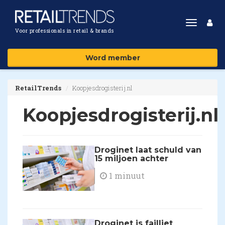
Toggle
Voor professionals in retail & brands
navigat
Word member
RetailTrends
Koopjesdrogisterij.nl
Koopjesdrogisterij.nl
Droginet laat schuld van
15 miljoen achter
1 minuut
Droginet is failliet