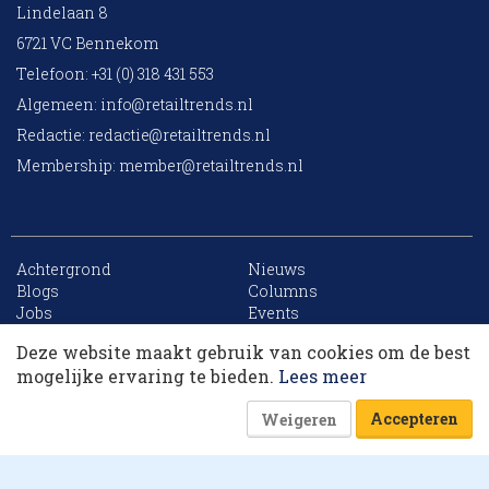
Lindelaan 8
6721 VC Bennekom
Telefoon: +31 (0) 318 431 553
Algemeen:
info@retailtrends.nl
Redactie:
redactie@retailtrends.nl
Membership:
member@retailtrends.nl
Achtergrond
Nieuws
10 collega’s
Blogs
Columns
Jobs
Events
Contact
Word member
Deze website maakt gebruik van cookies om de best
Archief
Sitemap
Korting op events
mogelijke ervaring te bieden.
Lees meer
Accepteren
Weigeren
Website is powered by