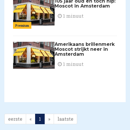
105 jaar oud en toch hip:
Moscot in Amsterdam
1 minuut
Premium
Amerikaans brillenmerk
Moscot strijkt neer in
Amsterdam
1 minuut
eerste
«
1
»
laatste