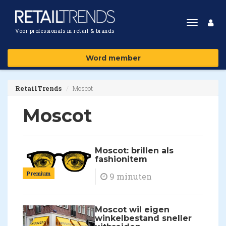
Toggle
Voor professionals in retail & brands
navigat
Word member
RetailTrends
Moscot
Moscot
Moscot: brillen als
fashionitem
Premium
9 minuten
Moscot wil eigen
winkelbestand sneller