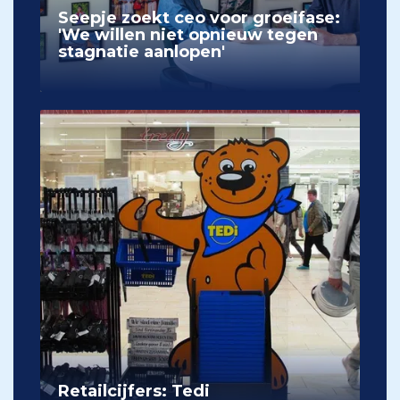
Seepje zoekt ceo voor groeifase:
'We willen niet opnieuw tegen
stagnatie aanlopen'
Retailcijfers: Tedi