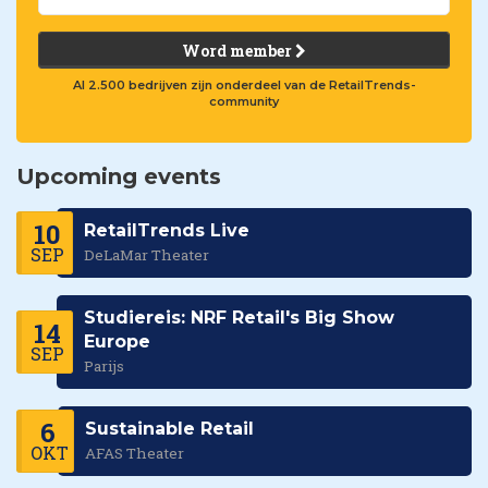
Word member
Al 2.500 bedrijven zijn onderdeel van de RetailTrends-
community
Upcoming events
10
RetailTrends Live
SEP
DeLaMar Theater
Studiereis: NRF Retail's Big Show
14
Europe
SEP
Parijs
6
Sustainable Retail
OKT
AFAS Theater