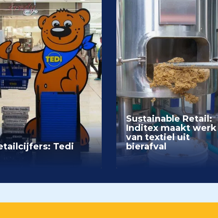
Sustainable Retail:
Inditex maakt werk
van textiel uit
tailcijfers: Tedi
bierafval