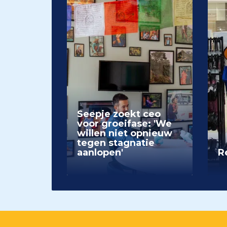
Seepje zoekt ceo
voor groeifase: 'We
willen niet opnieuw
tegen stagnatie
aanlopen'
Re