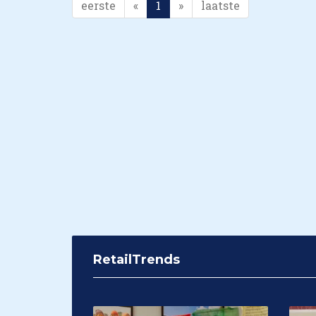
eerste
«
1
»
laatste
RetailTrends