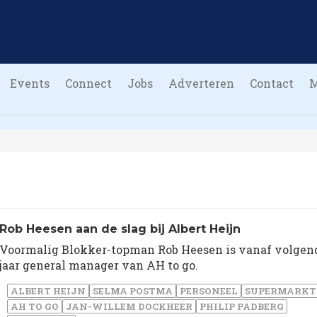
Events
Connect
Jobs
Adverteren
Contact
Rob Heesen aan de slag bij Albert Heijn
Voormalig Blokker-topman Rob Heesen is vanaf volgen
jaar general manager van AH to go.
ALBERT HEIJN
SELMA POSTMA
PERSONEEL
SUPERMARKT
AH TO GO
JAN-WILLEM DOCKHEER
PHILIP PADBERG