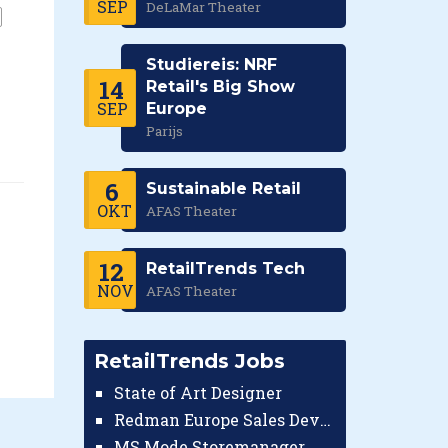
SEP
DeLaMar Theater
Studiereis: NRF
14
Retail's Big Show
SEP
Europe
Parijs
6
Sustainable Retail
OKT
AFAS Theater
12
RetailTrends Tech
NOV
AFAS Theater
RetailTrends Jobs
State of Art Designer
Redman Europe Sales Developer (Europe)
MS Mode Storemanager