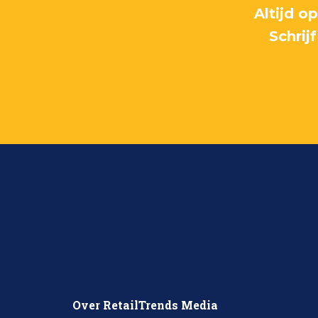
Altijd o
Schrij
Over RetailTrends Media