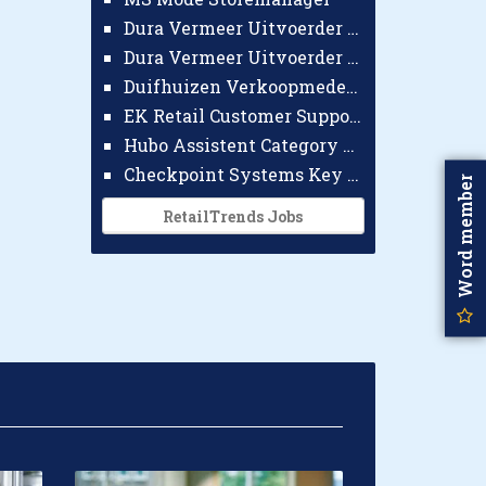
Dura Vermeer Uitvoerder GWW Amsterdam
Dura Vermeer Uitvoerder Civiel Nijmegen
Duifhuizen Verkoopmedewerker Ridderkerk
EK Retail Customer Support Omnichannel
Hubo Assistent Category Manager
Checkpoint Systems Key Accountmanager Benelux
Word member
RetailTrends Jobs