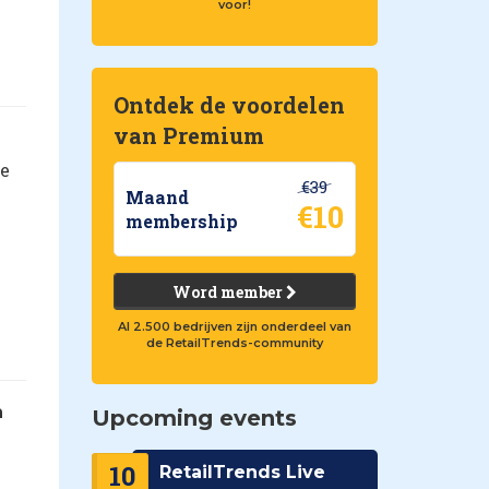
voor!
Ontdek de voordelen
van Premium
de
€39
Maand
€10
membership
Word member
Al 2.500 bedrijven zijn onderdeel van
de RetailTrends-community
n
Upcoming events
10
RetailTrends Live