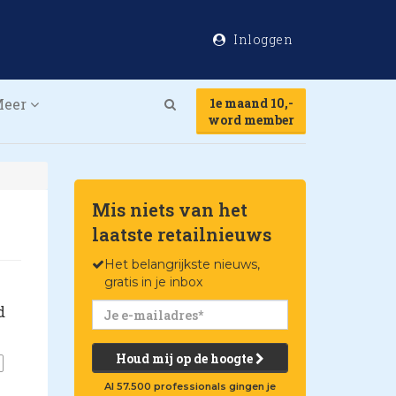
Inloggen
Meer
1e maand 10,-
Search
word member
Mis niets van het
laatste retailnieuws
Het belangrijkste nieuws,
gratis in je inbox
d
Houd mij op de hoogte
Al 57.500 professionals gingen je