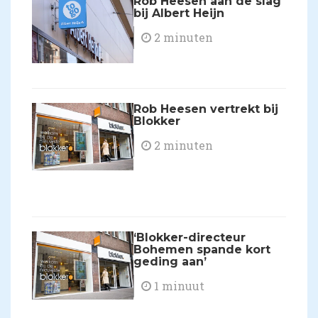
Rob Heesen aan de slag
bij Albert Heijn
2 minuten
Rob Heesen vertrekt bij
Blokker
2 minuten
​‘Blokker-directeur
Bohemen spande kort
geding aan’
1 minuut