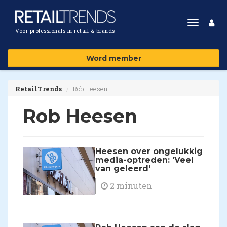
Toggle
Voor professionals in retail & brands
navigat
Word member
RetailTrends
Rob Heesen
Rob Heesen
Heesen over ongelukkig
media-optreden: 'Veel
van geleerd'
2 minuten