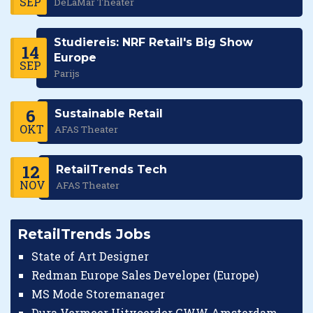
SEP
DeLaMar Theater
Studiereis: NRF Retail's Big Show
14
Europe
SEP
Parijs
6
Sustainable Retail
OKT
AFAS Theater
12
RetailTrends Tech
NOV
AFAS Theater
RetailTrends Jobs
State of Art Designer
Redman Europe Sales Developer (Europe)
MS Mode Storemanager
Dura Vermeer Uitvoerder GWW Amsterdam