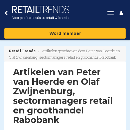
Toggle
Voor professionals in retail & brands
navigat
Word member
RetailTrends
Artikelen geschreven door Peter van Heerde en
Olaf Zwijnenburg, sectormanagers retail en groothandel Rabobank
Artikelen van Peter
van Heerde en Olaf
Zwijnenburg,
sectormanagers retail
en groothandel
Rabobank