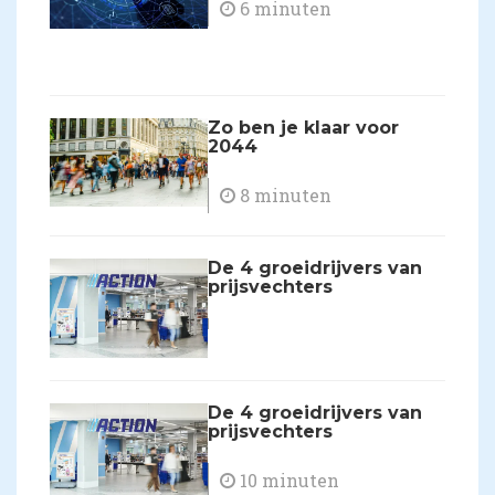
6 minuten
Zo ben je klaar voor
2044
8 minuten
De 4 groeidrijvers van
prijsvechters
De 4 groeidrijvers van
prijsvechters
10 minuten