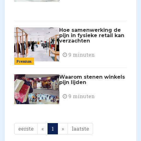
Hoe samenwerking de
pijn in fysieke retail kan
verzachten
9 minuten
Premium
Waarom stenen winkels
pijn lijden
9 minuten
eerste
«
1
»
laatste