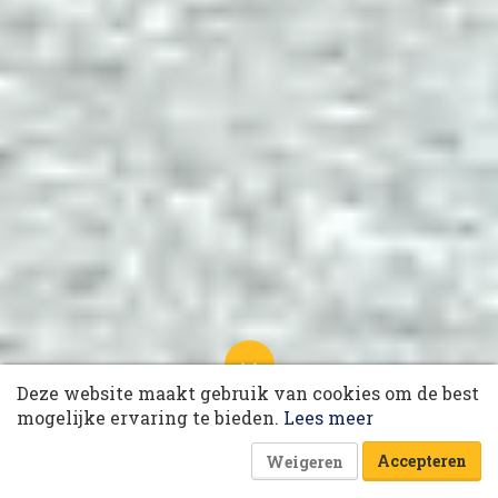
10 collega’s
Deze website maakt gebruik van cookies om de best
Korting op events
Puma, daar zit muziek in
mogelijke ervaring te bieden.
Lees meer
7 september 2023 om 04:50
10 minuten
Accepteren
Weigeren
Peter van Heerde en Olaf Zwijnenburg, secto