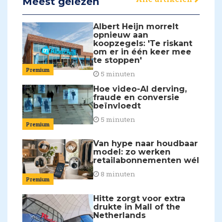
Meest gelezen
Albert Heijn morrelt
opnieuw aan
koopzegels: 'Te riskant
om er in één keer mee
te stoppen'
Premium
5 minuten
Hoe video-AI derving,
fraude en conversie
beïnvloedt
5 minuten
Premium
Van hype naar houdbaar
model: zo werken
retailabonnementen wél
8 minuten
Premium
Hitte zorgt voor extra
drukte in Mall of the
Netherlands