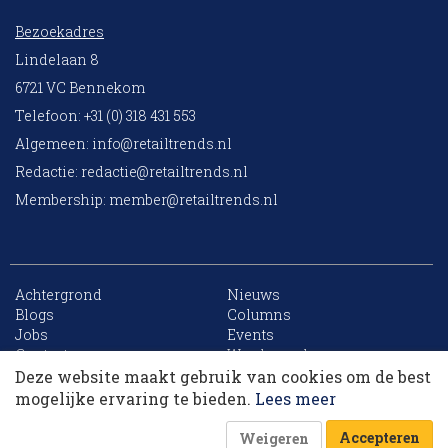
Bezoekadres
Lindelaan 8
6721 VC Bennekom
Telefoon: +31 (0) 318 431 553
Algemeen:
info@retailtrends.nl
Redactie:
redactie@retailtrends.nl
Membership:
member@retailtrends.nl
Achtergrond
Nieuws
Blogs
Columns
Jobs
Events
Contact
Word member
Archief
Sitemap
Deze website maakt gebruik van cookies om de best
Dit artikel krijg je cadeau. Lees alles van
mogelijke ervaring te bieden.
Lees meer
RetailTrends voor slechts € 10,- (eerste maand).
Accepteren
Weigeren
Word member
Of log in
Website is powered by