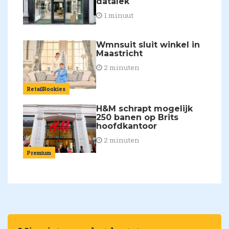
datalek
1 minuut
Wmnsuit sluit winkel in
Maastricht
2 minuten
RetailRookies
H&M schrapt mogelijk
250 banen op Brits
hoofdkantoor
2 minuten
Premium