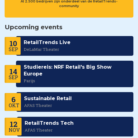
Al 2.500 bedrijven zijn onderdeel van de RetailTrends-
community
Upcoming events
10
RetailTrends Live
SEP
DeLaMar Theater
Studiereis: NRF Retail's Big Show
14
Europe
SEP
Parijs
6
Sustainable Retail
OKT
AFAS Theater
12
RetailTrends Tech
NOV
AFAS Theater