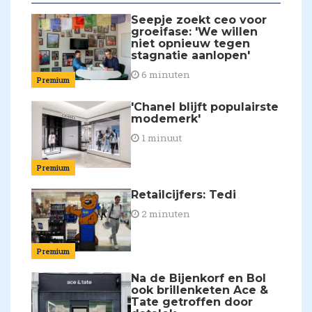
Seepje zoekt ceo voor
groeifase: 'We willen
niet opnieuw tegen
stagnatie aanlopen'
6 minuten
Premium
'Chanel blijft populairste
modemerk'
1 minuut
Premium
Retailcijfers: Tedi
2 minuten
Premium
Na de Bijenkorf en Bol
ook brillenketen Ace &
Tate getroffen door