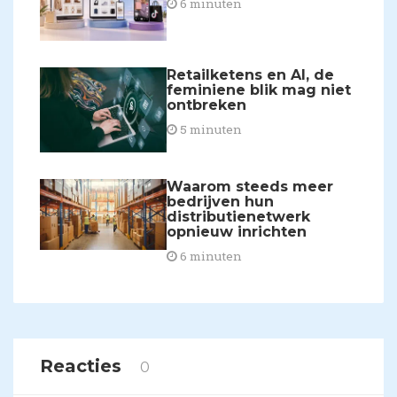
6 minuten
Retailketens en AI, de
feminiene blik mag niet
ontbreken
5 minuten
Waarom steeds meer
bedrijven hun
distributienetwerk
opnieuw inrichten
6 minuten
Reacties
0