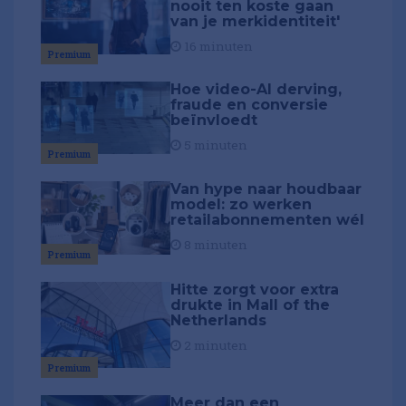
nooit ten koste gaan
van je merkidentiteit'
16 minuten
Premium
Hoe video-AI derving,
fraude en conversie
beïnvloedt
5 minuten
Premium
Van hype naar houdbaar
model: zo werken
retailabonnementen wél
8 minuten
Premium
Hitte zorgt voor extra
drukte in Mall of the
Netherlands
2 minuten
Premium
Meer dan een