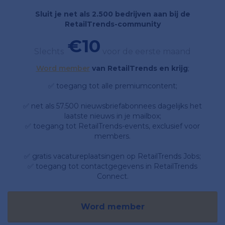
Sluit je net als 2.500 bedrijven aan bij de
RetailTrends-community
€10
Slechts
voor de eerste maand
Word member
van RetailTrends en krijg
;
✅ toegang tot alle premiumcontent;
✅ net als 57.500 nieuwsbriefabonnees dagelijks het
laatste nieuws in je mailbox;
✅ toegang tot RetailTrends-events, exclusief voor
members.
✅ gratis vacatureplaatsingen op RetailTrends Jobs;
✅ toegang tot contactgegevens in RetailTrends
Connect.
Word member