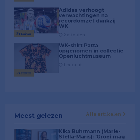
Adidas verhoogt
verwachtingen na
recordomzet dankzij
WK
Premium
2 minuten
WK-shirt Patta
opgenomen in collectie
Openluchtmuseum
1 minuut
Premium
Alle artikelen
Meest gelezen
Kika Buhrmann (Marie-
Stella-Maris): 'Groei mag