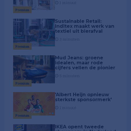
1 minuut
Premium
Sustainable Retail:
Inditex maakt werk van
textiel uit bierafval
3 minuten
Premium
Mud Jeans: groene
idealen, maar rode
cijfers vellen de pionier
5 minuten
Premium
'Albert Heijn opnieuw
sterkste sponsormerk'
1 minuut
Premium
IKEA opent tweede