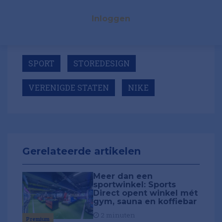
Inloggen
SPORT
STOREDESIGN
VERENIGDE STATEN
NIKE
Gerelateerde artikelen
Meer dan een
sportwinkel: Sports
Direct opent winkel mét
gym, sauna en koffiebar
2 minuten
Premium