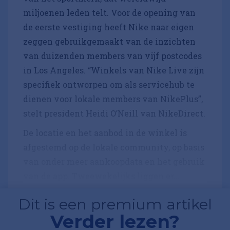
miljoenen leden telt. Voor de opening van
de eerste vestiging heeft Nike naar eigen
zeggen gebruikgemaakt van de inzichten
van duizenden members van vijf postcodes
in Los Angeles. “Winkels van Nike Live zijn
specifiek ontworpen om als servicehub te
dienen voor lokale members van NikePlus”,
stelt president Heidi O’Neill van NikeDirect.
De locatie en het aanbod in de winkel is
afgestemd op de lokale community, op basis
van onder meer aankoopdata en het gebruik
van de app. Tweewekelijks liggen er...
Dit is een premium artikel
Verder lezen?