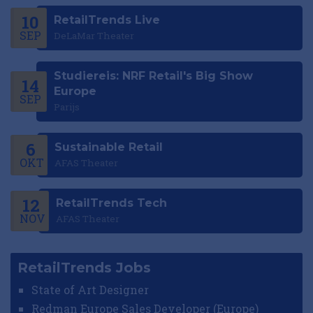
10
RetailTrends Live
SEP
DeLaMar Theater
Studiereis: NRF Retail's Big Show
14
Europe
SEP
Parijs
6
Sustainable Retail
OKT
AFAS Theater
12
RetailTrends Tech
NOV
AFAS Theater
RetailTrends Jobs
State of Art Designer
Redman Europe Sales Developer (Europe)