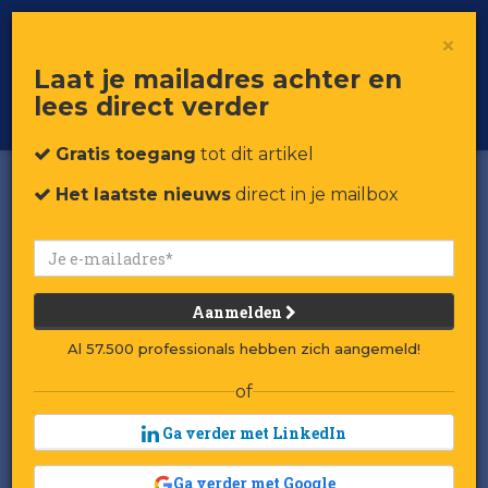
×
Toggle
Voor professionals in retail & brands
Laat je mailadres achter en
navigat
lees direct verder
Word member
Gratis toegang
tot dit artikel
Het laatste nieuws
direct in je mailbox
Aanmelden
Al 57.500 professionals hebben zich aangemeld!
of
Ga verder met LinkedIn
Ga verder met Google