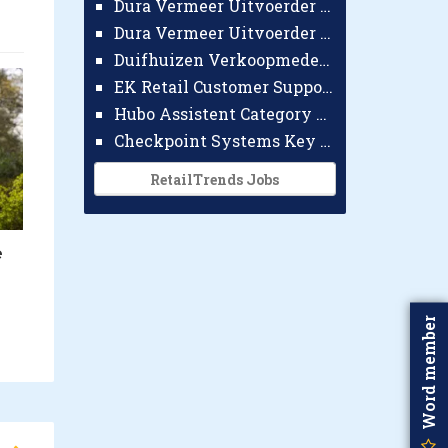
Dura Vermeer Uitvoerder GWW Amsterdam
Dura Vermeer Uitvoerder Civiel Nijmegen
Duifhuizen Verkoopmedewerker Ridderkerk
EK Retail Customer Support Omnichannel
Hubo Assistent Category Manager
Checkpoint Systems Key Accountmanager Benelux
RetailTrends Jobs
e
Word member