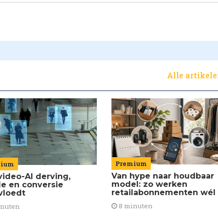
Alle artikel
Premium
mium
Van hype naar houdbaar
video-AI derving,
model: zo werken
de en conversie
retailabonnementen wél
vloedt
8 minuten
inuten