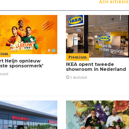
Alle artikel
mium
Premium
ert Heijn opnieuw
IKEA opent tweede
kste sponsormerk'
showroom in Nederland
nuut
1 minuut