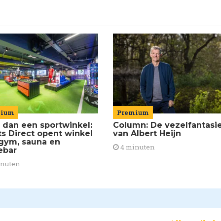
mium
Premium
 dan een sportwinkel:
Column: De vezelfantasi
ts Direct opent winkel
van Albert Heijn
gym, sauna en
4 minuten
ebar
inuten