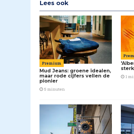
Lees ook
Pre
'Alb
Premium
ster
Mud Jeans: groene idealen,
maar rode cijfers vellen de
1 mi
pionier
5 minuten