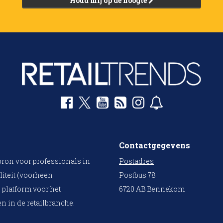
Houd mij op de hoogte
Contactgegevens
bron voor professionals in
Postadres
liteit (voorheen
Postbus 78
 platform voor het
6720 AB Bennekom
n in de retailbranche.