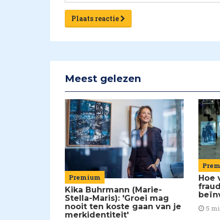
Plaats reactie
Meest gelezen
Pre
Premium
Hoe 
frau
Kika Buhrmann (Marie-
beïn
Stella-Maris): 'Groei mag
nooit ten koste gaan van je
5 m
merkidentiteit'