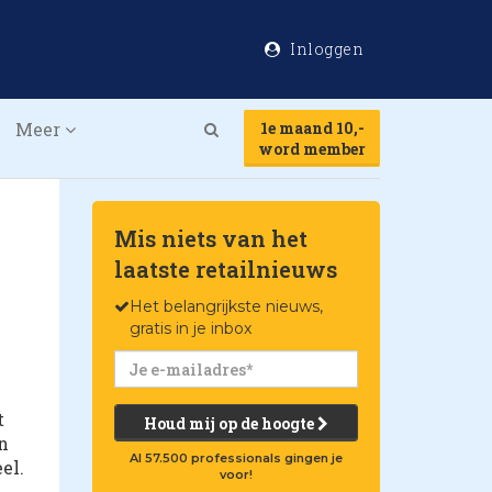
Inloggen
Meer
1e maand 10,-
Search
word member
Mis niets van het
laatste retailnieuws
Het belangrijkste nieuws,
gratis in je inbox
t
Houd mij op de hoogte
n
Al 57.500 professionals gingen je
el.
voor!