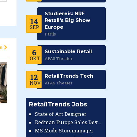
Studiereis: NRF
14
Retail's Big Show
SEP
Europe
Parijs
en
6
Sustainable Retail
OKT
AFAS Theater
12
RetailTrends Tech
NOV
AFAS Theater
RetailTrends Jobs
State of Art Designer
Redman Europe Sales Developer (Europe)
MS Mode Storemanager