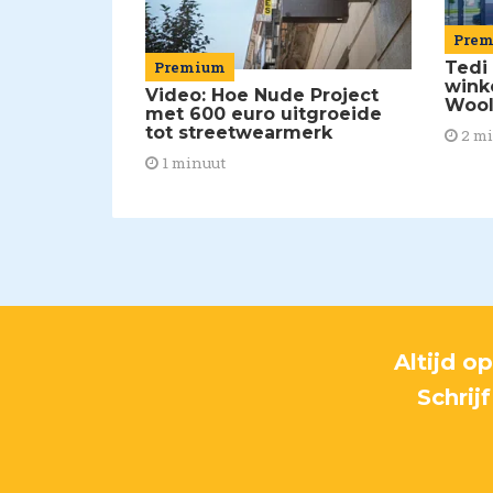
Pre
Tedi
Premium
wink
Video: Hoe Nude Project
Wool
met 600 euro uitgroeide
tot streetwearmerk
2 m
1 minuut
Altijd o
Schrij