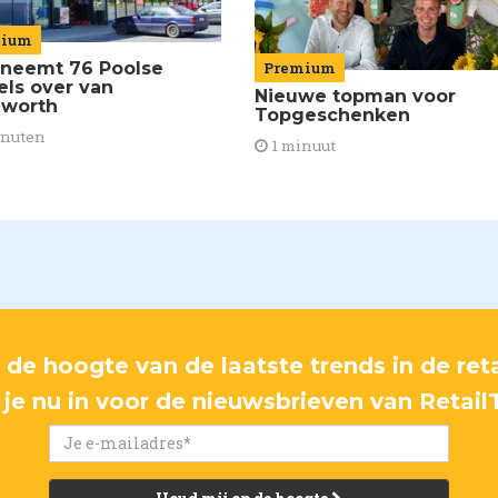
mium
 neemt 76 Poolse
Premium
els over van
Nieuwe topman voor
worth
Topgeschenken
inuten
1 minuut
p de hoogte van de laatste trends in de reta
f je nu in voor de nieuwsbrieven van Retail