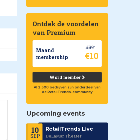
Ontdek de voordelen
van Premium
€39
Maand
€10
membership
Word member
Al 2.500 bedrijven zijn onderdeel van
de RetailTrends-community
Upcoming events
10
RetailTrends Live
SEP
DeLaMar Theater