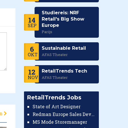
Studiereis: NRF
14
Retail's Big Show
SEP
Europe
Parijs
6
Sustainable Retail
OKT
AFAS Theater
12
RetailTrends Tech
NOV
AFAS Theater
RetailTrends Jobs
State of Art Designer
en
Redman Europe Sales Developer (Europe)
MS Mode Storemanager