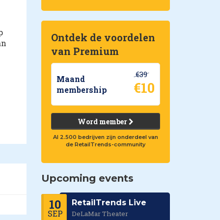
p
Ontdek de voordelen
an
van Premium
€39
Maand
€10
membership
Word member
Al 2.500 bedrijven zijn onderdeel van
de RetailTrends-community
Upcoming events
10
RetailTrends Live
SEP
DeLaMar Theater