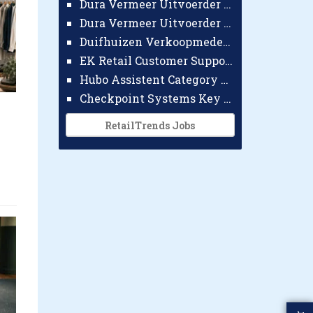
Dura Vermeer Uitvoerder GWW Amsterdam
Dura Vermeer Uitvoerder Civiel Nijmegen
Duifhuizen Verkoopmedewerker Ridderkerk
EK Retail Customer Support Omnichannel
Hubo Assistent Category Manager
Checkpoint Systems Key Accountmanager Benelux
RetailTrends Jobs