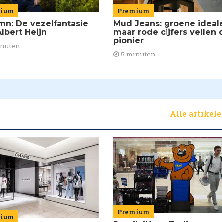
mium
Premium
mn: De vezelfantasie
Mud Jeans: groene ideal
lbert Heijn
maar rode cijfers vellen 
pionier
inuten
5 minuten
Alle artikel
Premium
mium