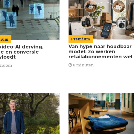
Premium
mium
Van hype naar houdbaar
video-AI derving,
model: zo werken
de en conversie
retailabonnementen wél
vloedt
8 minuten
inuten