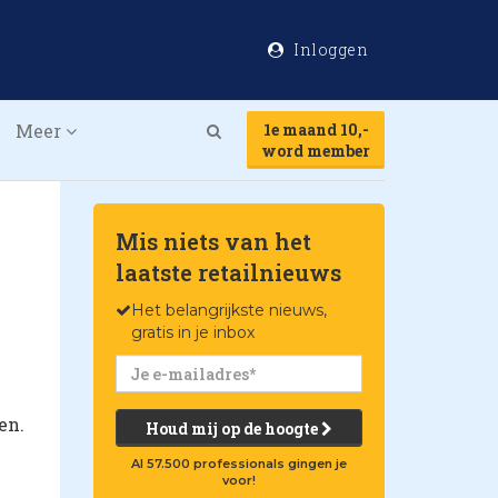
Inloggen
Meer
1e maand 10,-
Search
word member
Mis niets van het
laatste retailnieuws
Het belangrijkste nieuws,
gratis in je inbox
en.
Houd mij op de hoogte
Al 57.500 professionals gingen je
voor!