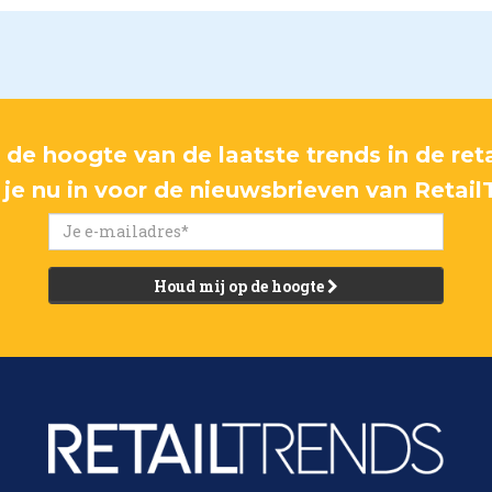
p de hoogte van de laatste trends in de reta
f je nu in voor de nieuwsbrieven van Retail
Houd mij op de hoogte