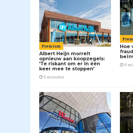
Pre
Premium
Hoe 
frau
Albert Heijn morrelt
beïn
opnieuw aan koopzegels:
'Te riskant om er in één
5 m
keer mee te stoppen'
5 minuten