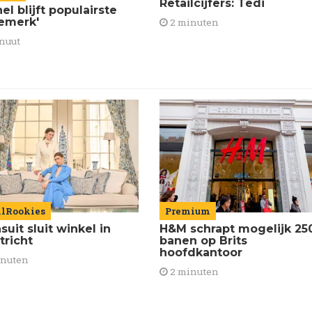
Retailcijfers: Tedi
el blijft populairste
emerk'
2 minuten
nuut
ilRookies
Premium
uit sluit winkel in
H&M schrapt mogelijk 25
tricht
banen op Brits
hoofdkantoor
inuten
2 minuten