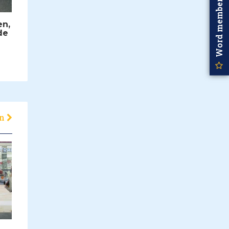
Word member
en,
de
en