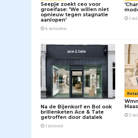
Seepje zoekt ceo voor
'Chan
groeifase: 'We willen niet
mod
opnieuw tegen stagnatie
1 mi
aanlopen'
6 minuten
Reta
Wmns
Maas
Na de Bijenkorf en Bol ook
brillenketen Ace & Tate
2 m
getroffen door datalek
1 minuut