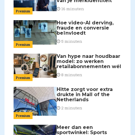
van je merkidentiteit'
16 minuten
Premium
Hoe video-AI derving,
fraude en conversie
beïnvloedt
5 minuten
Premium
Van hype naar houdbaar
model: zo werken
retailabonnementen wél
8 minuten
Premium
Hitte zorgt voor extra
drukte in Mall of the
Netherlands
2 minuten
Premium
Meer dan een
sportwinkel: Sports