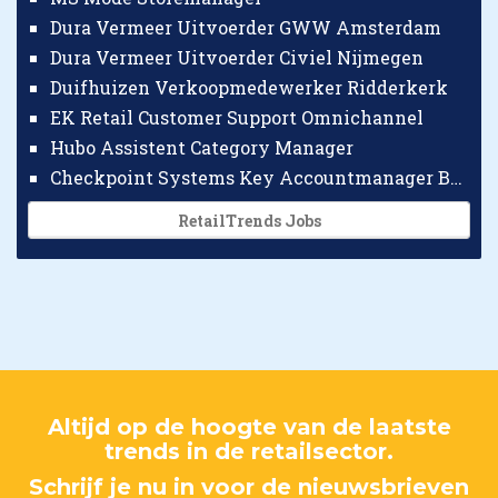
Dura Vermeer Uitvoerder GWW Amsterdam
Dura Vermeer Uitvoerder Civiel Nijmegen
Duifhuizen Verkoopmedewerker Ridderkerk
EK Retail Customer Support Omnichannel
Hubo Assistent Category Manager
Checkpoint Systems Key Accountmanager Benelux
RetailTrends Jobs
Altijd op de hoogte van de laatste
trends in de retailsector.
Schrijf je nu in voor de nieuwsbrieven