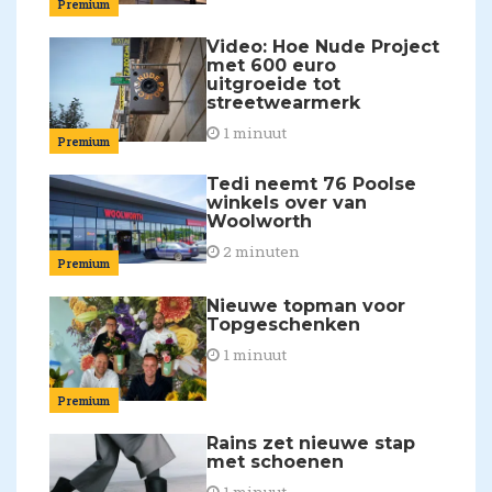
Premium
Video: Hoe Nude Project
met 600 euro
uitgroeide tot
streetwearmerk
1 minuut
Premium
Tedi neemt 76 Poolse
winkels over van
Woolworth
2 minuten
Premium
Nieuwe topman voor
Topgeschenken
1 minuut
Premium
Rains zet nieuwe stap
met schoenen