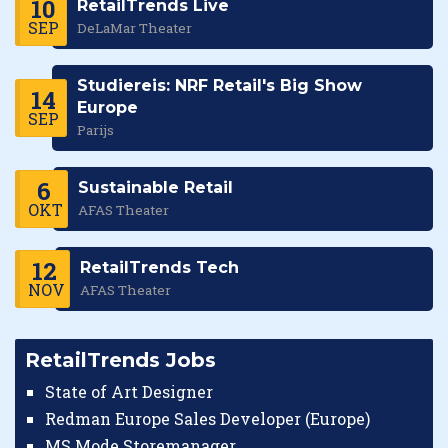
10
RetailTrends Live
SEP
DeLaMar Theater
Studiereis: NRF Retail's Big Show
14
Europe
SEP
Parijs
6
Sustainable Retail
OKT
AFAS Theater
12
RetailTrends Tech
NOV
AFAS Theater
RetailTrends Jobs
State of Art Designer
Redman Europe Sales Developer (Europe)
MS Mode Storemanager