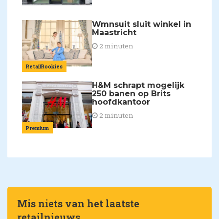
Wmnsuit sluit winkel in
Maastricht
2 minuten
RetailRookies
H&M schrapt mogelijk
250 banen op Brits
hoofdkantoor
2 minuten
Premium
Mis niets van het laatste
retailnieuws