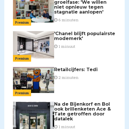
groeifase: 'We willen
niet opnieuw tegen
stagnatie aanlopen'
6 minuten
Premium
'Chanel blijft populairste
modemerk'
1 minuut
Premium
Retailcijfers: Tedi
2 minuten
Premium
Na de Bijenkorf en Bol
ook brillenketen Ace &
Tate getroffen door
datalek
1 minuut