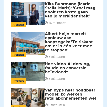
Kika Buhrmann (Marie-
Stella-Maris): 'Groei mag
nooit ten koste gaan
van je merkidentiteit'
16 minuten
Premium
Albert Heijn morrelt
opnieuw aan
koopzegels: 'Te riskant
om er in één keer mee
te stoppen'
Premium
5 minuten
Hoe video-AI derving,
fraude en conversie
beïnvloedt
5 minuten
Premium
Van hype naar houdbaar
model: zo werken
retailabonnementen wél
8 minuten