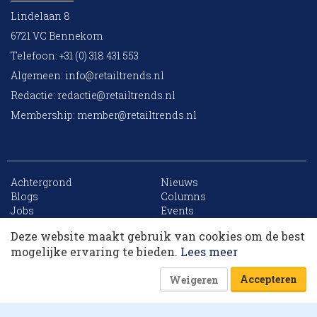
Lindelaan 8
6721 VC Bennekom
Telefoon: +31 (0) 318 431 553
Algemeen:
info@retailtrends.nl
Redactie:
redactie@retailtrends.nl
Membership:
member@retailtrends.nl
Achtergrond
Nieuws
10 collega’s
Blogs
Columns
Jobs
Events
Contact
Word member
Deze website maakt gebruik van cookies om de best
Archief
Sitemap
Korting op events
mogelijke ervaring te bieden.
Lees meer
Accepteren
Weigeren
Website is powered by