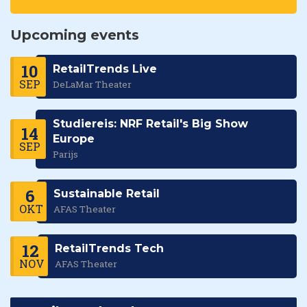
Upcoming events
10
RetailTrends Live
SEP
DeLaMar Theater
Studiereis: NRF Retail's Big Show
14
Europe
SEP
Parijs
6
Sustainable Retail
OKT
AFAS Theater
12
RetailTrends Tech
NOV
AFAS Theater