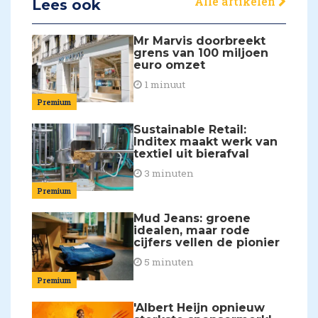
Alle artikelen
Lees ook
Mr Marvis doorbreekt
grens van 100 miljoen
euro omzet
1 minuut
Premium
Sustainable Retail:
Inditex maakt werk van
textiel uit bierafval
3 minuten
Premium
Mud Jeans: groene
idealen, maar rode
cijfers vellen de pionier
5 minuten
Premium
'Albert Heijn opnieuw