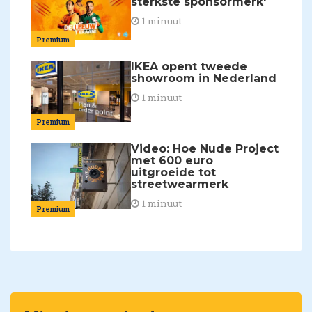
sterkste sponsormerk'
1 minuut
Premium
IKEA opent tweede
showroom in Nederland
1 minuut
Premium
Video: Hoe Nude Project
met 600 euro
uitgroeide tot
streetwearmerk
1 minuut
Premium