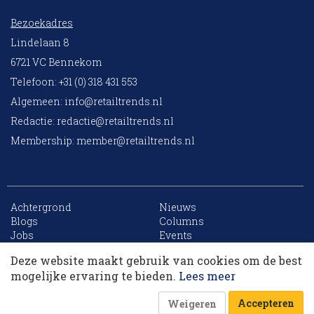
Bezoekadres
Lindelaan 8
6721 VC Bennekom
Telefoon: +31 (0) 318 431 553
Algemeen:
info@retailtrends.nl
Redactie:
redactie@retailtrends.nl
Membership:
member@retailtrends.nl
Achtergrond
Nieuws
10 collega’s
Blogs
Columns
Jobs
Events
Contact
Word member
Deze website maakt gebruik van cookies om de best
Archief
Sitemap
Korting op events
mogelijke ervaring te bieden.
Lees meer
Accepteren
Weigeren
Website is powered by