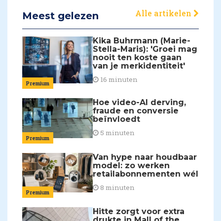
Alle artikelen
Meest gelezen
Kika Buhrmann (Marie-
Stella-Maris): 'Groei mag
nooit ten koste gaan
van je merkidentiteit'
16 minuten
Premium
Hoe video-AI derving,
fraude en conversie
beïnvloedt
5 minuten
Premium
Van hype naar houdbaar
model: zo werken
retailabonnementen wél
8 minuten
Premium
Hitte zorgt voor extra
drukte in Mall of the