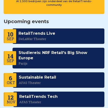
Al 2.500 bedrijven zijn onderdeel van de RetailTrends-
community
Upcoming events
10
RetailTrends Live
SEP
DeLaMar Theater
Studiereis: NRF Retail's Big Show
14
Europe
SEP
Parijs
6
Sustainable Retail
OKT
AFAS Theater
12
RetailTrends Tech
NOV
AFAS Theater