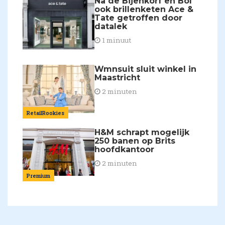
Na de Bijenkorf en Bol
ook brillenketen Ace &
Tate getroffen door
datalek
1 minuut
Wmnsuit sluit winkel in
Maastricht
2 minuten
RetailRookies
H&M schrapt mogelijk
250 banen op Brits
hoofdkantoor
2 minuten
Premium