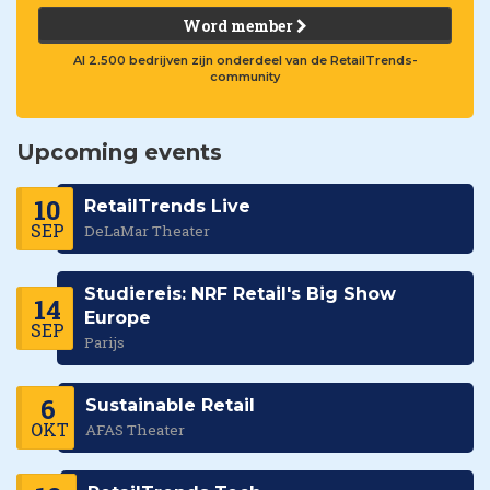
Word member
Al 2.500 bedrijven zijn onderdeel van de RetailTrends-
community
Upcoming events
10
RetailTrends Live
SEP
DeLaMar Theater
Studiereis: NRF Retail's Big Show
14
Europe
SEP
Parijs
6
Sustainable Retail
OKT
AFAS Theater