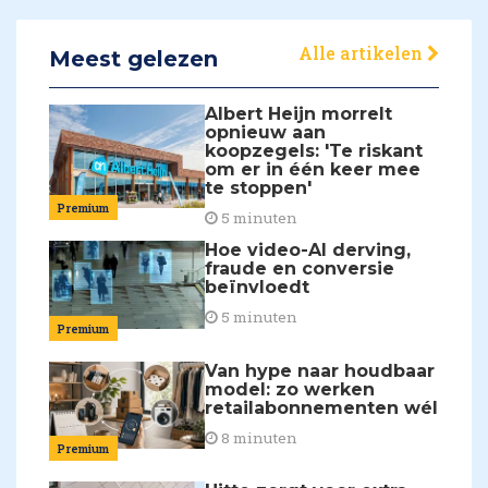
Alle artikelen
Meest gelezen
Albert Heijn morrelt
opnieuw aan
koopzegels: 'Te riskant
om er in één keer mee
te stoppen'
Premium
5 minuten
Hoe video-AI derving,
fraude en conversie
beïnvloedt
5 minuten
Premium
Van hype naar houdbaar
model: zo werken
retailabonnementen wél
8 minuten
Premium