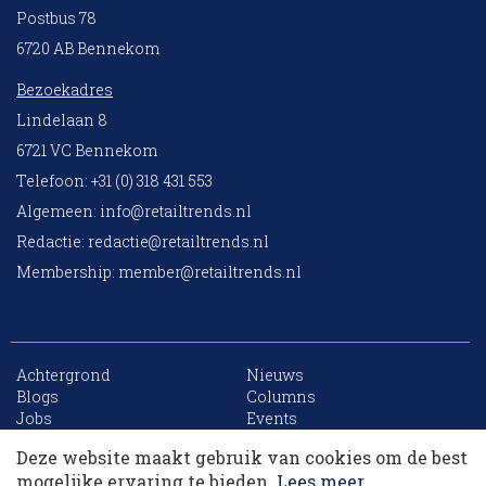
Postbus 78
6720 AB Bennekom
Bezoekadres
Lindelaan 8
6721 VC Bennekom
Telefoon: +31 (0) 318 431 553
Algemeen:
info@retailtrends.nl
Redactie:
redactie@retailtrends.nl
Membership:
member@retailtrends.nl
Achtergrond
Nieuws
10 collega’s
Blogs
Columns
Jobs
Events
Contact
Word member
Deze website maakt gebruik van cookies om de best
Archief
Sitemap
Korting op events
mogelijke ervaring te bieden.
Lees meer