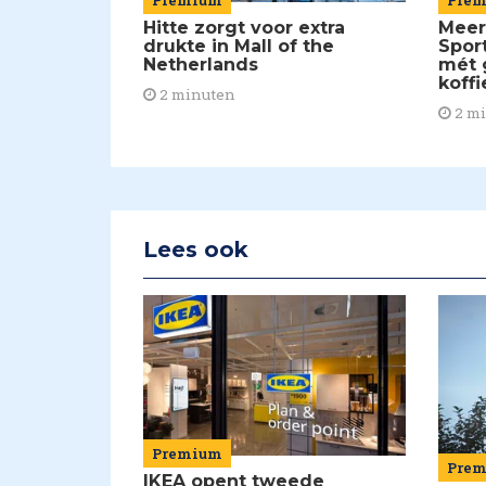
Premium
Meer
Hitte zorgt voor extra
Spor
drukte in Mall of the
mét 
Netherlands
koffi
2 minuten
2 m
Lees ook
Premium
Pre
IKEA opent tweede