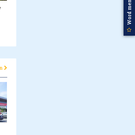
Word member
e
en