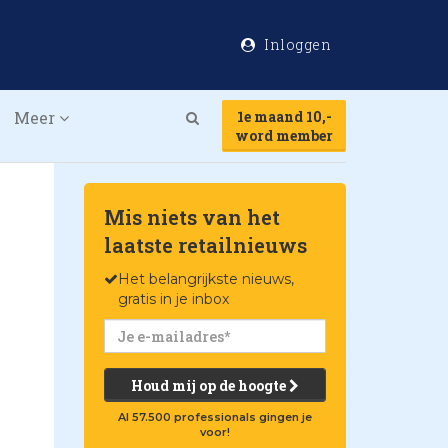
Inloggen
Meer
1e maand 10,-
Search
word member
Mis niets van het
laatste retailnieuws
Het belangrijkste nieuws,
gratis in je inbox
Houd mij op de hoogte
Al 57.500 professionals gingen je
voor!