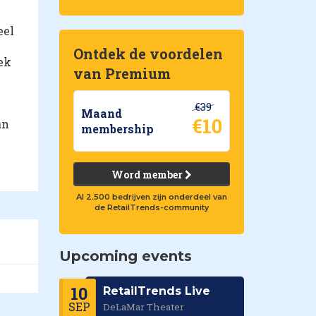
eel
Ontdek de voordelen
ek
van Premium
€39
Maand
€10
an
membership
Word member
Al 2.500 bedrijven zijn onderdeel van
de RetailTrends-community
Upcoming events
10
RetailTrends Live
SEP
DeLaMar Theater