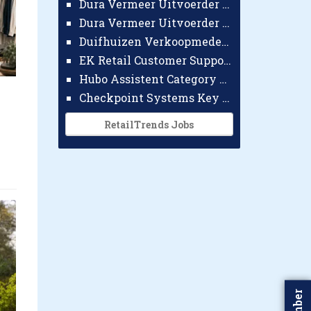
Dura Vermeer Uitvoerder GWW Amsterdam
Dura Vermeer Uitvoerder Civiel Nijmegen
Duifhuizen Verkoopmedewerker Ridderkerk
EK Retail Customer Support Omnichannel
Hubo Assistent Category Manager
Checkpoint Systems Key Accountmanager Benelux
RetailTrends Jobs