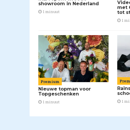
Vide
showroom in Nederland
met 
1 minuut
tot 
1 mi
Pre
Premium
Rain
Nieuwe topman voor
scho
Topgeschenken
1 mi
1 minuut