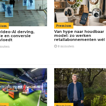
Premium
mium
Van hype naar houdbaar
video-AI derving,
model: zo werken
de en conversie
retailabonnementen wél
vloedt
8 minuten
inuten
mium