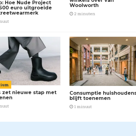
winkels over van
o: Hoe Nude Project
Woolworth
600 euro uitgroeide
streetwearmerk
2 minuten
nuut
mium
s zet nieuwe stap met
Consumptie huishouden
enen
blijft toenemen
nuut
1 minuut