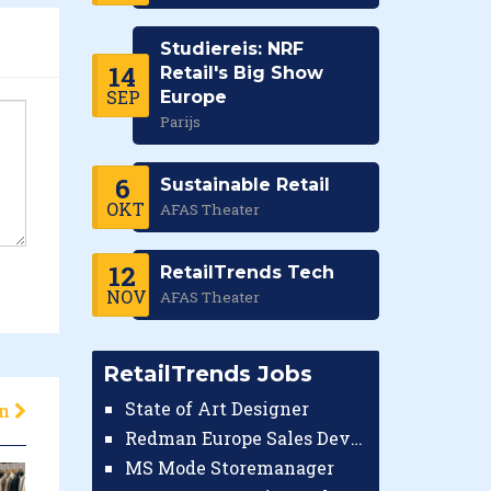
Studiereis: NRF
14
Retail's Big Show
SEP
Europe
Parijs
6
Sustainable Retail
OKT
AFAS Theater
12
RetailTrends Tech
NOV
AFAS Theater
RetailTrends Jobs
State of Art Designer
en
Redman Europe Sales Developer (Europe)
MS Mode Storemanager