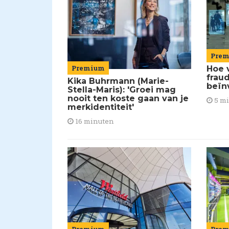
Pre
Premium
Hoe 
frau
Kika Buhrmann (Marie-
beïn
Stella-Maris): 'Groei mag
nooit ten koste gaan van je
5 m
merkidentiteit'
16 minuten
Pre