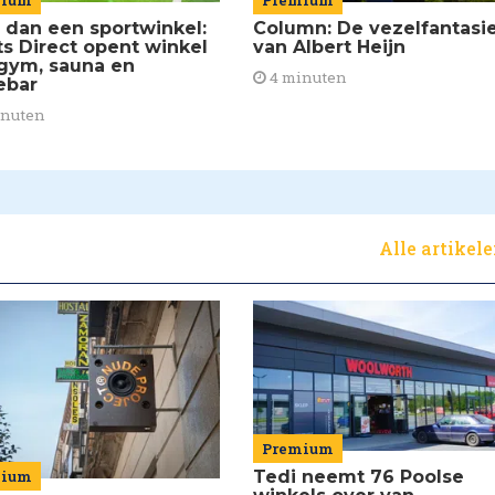
Premium
 dan een sportwinkel:
Column: De vezelfantasi
ts Direct opent winkel
van Albert Heijn
gym, sauna en
4 minuten
ebar
inuten
Alle artikel
Premium
Tedi neemt 76 Poolse
mium