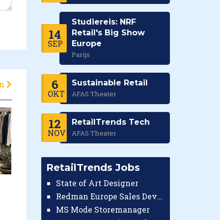
Studiereis: NRF
14
Retail's Big Show
SEP
Europe
Parijs
6
Sustainable Retail
en
OKT
AFAS Theater
12
RetailTrends Tech
NOV
AFAS Theater
RetailTrends Jobs
State of Art Designer
Redman Europe Sales Developer (Europe)
MS Mode Storemanager