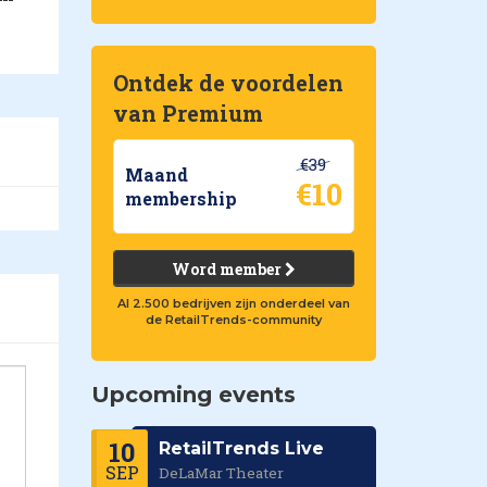
Ontdek de voordelen
van Premium
€39
Maand
€10
membership
Word member
Al 2.500 bedrijven zijn onderdeel van
de RetailTrends-community
Upcoming events
10
RetailTrends Live
SEP
DeLaMar Theater