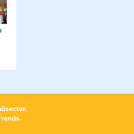
0
ilsector.
Trends.