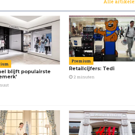
Alle artikel
Premium
mium
Retailcijfers: Tedi
el blijft populairste
emerk'
2 minuten
nuut