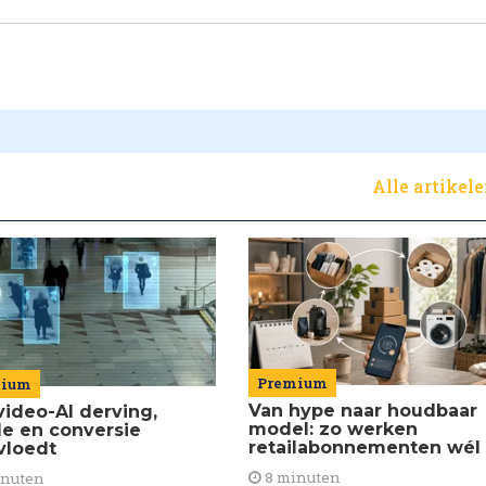
Alle artikel
Premium
mium
Van hype naar houdbaar
video-AI derving,
model: zo werken
de en conversie
retailabonnementen wél
vloedt
8 minuten
inuten