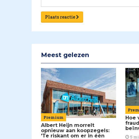
Plaats reactie
Meest gelezen
Pre
Premium
Hoe 
frau
Albert Heijn morrelt
beïn
opnieuw aan koopzegels:
'Te riskant om er in één
5 m