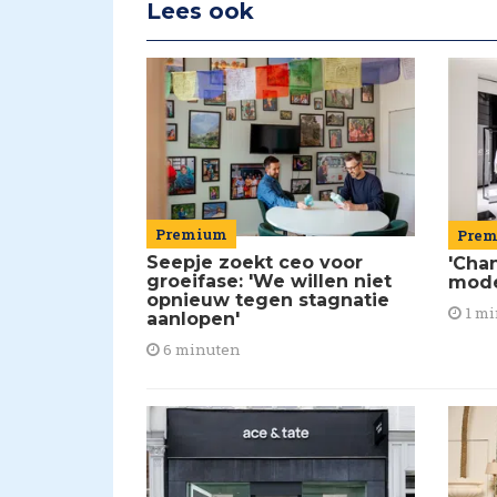
Lees ook
Premium
Pre
Seepje zoekt ceo voor
'Chan
groeifase: 'We willen niet
mod
opnieuw tegen stagnatie
1 mi
aanlopen'
6 minuten