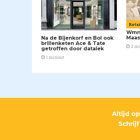
Reta
Wmns
Maas
Na de Bijenkorf en Bol ook
brillenketen Ace & Tate
2 m
getroffen door datalek
1 minuut
Altijd o
Schrij