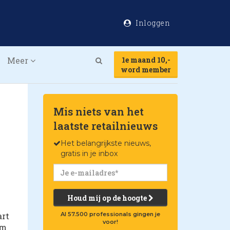
Inloggen
Meer
1e maand 10,-
Search
word member
Mis niets van het
laatste retailnieuws
Het belangrijkste nieuws,
gratis in je inbox
Houd mij op de hoogte
art
Al 57.500 professionals gingen je
voor!
om