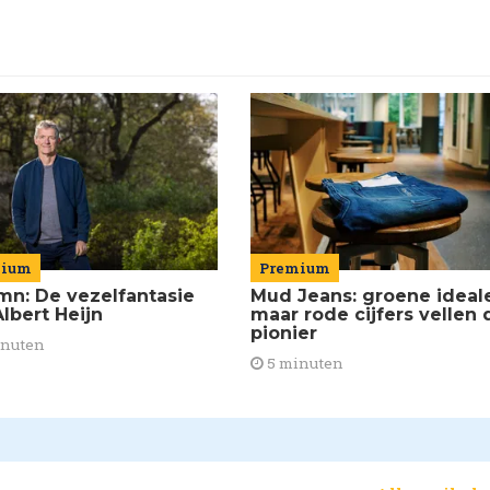
mium
Premium
mn: De vezelfantasie
Mud Jeans: groene ideal
lbert Heijn
maar rode cijfers vellen 
pionier
inuten
5 minuten