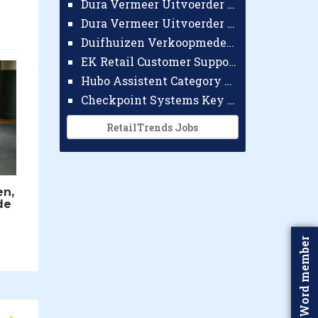
Dura Vermeer Uitvoerder GWW Amsterdam
Dura Vermeer Uitvoerder Civiel Nijmegen
Duifhuizen Verkoopmedewerker Ridderkerk
EK Retail Customer Support Omnichannel
Hubo Assistent Category Manager
Checkpoint Systems Key Accountmanager Benelux
RetailTrends Jobs
en,
de
Word member