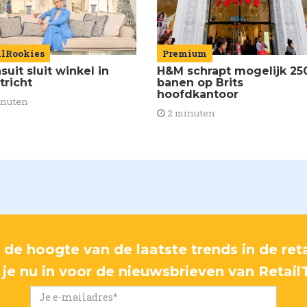
ilRookies
Premium
uit sluit winkel in
H&M schrapt mogelijk 25
tricht
banen op Brits
hoofdkantoor
inuten
2 minuten
p de hoogte van de laatste trends in de reta
f je nu in voor de nieuwsbrieven van Retail