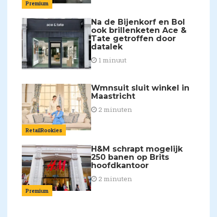
Premium
Na de Bijenkorf en Bol
ook brillenketen Ace &
Tate getroffen door
datalek
1 minuut
Wmnsuit sluit winkel in
Maastricht
2 minuten
RetailRookies
H&M schrapt mogelijk
250 banen op Brits
hoofdkantoor
2 minuten
Premium