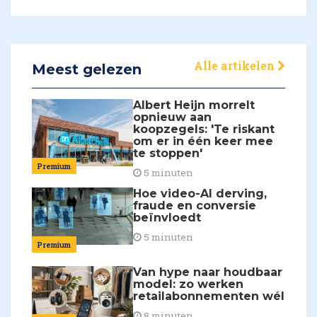
Alle artikelen
Meest gelezen
Albert Heijn morrelt
opnieuw aan
koopzegels: 'Te riskant
om er in één keer mee
te stoppen'
Premium
5 minuten
Hoe video-AI derving,
fraude en conversie
beïnvloedt
5 minuten
Premium
Van hype naar houdbaar
model: zo werken
retailabonnementen wél
8 minuten