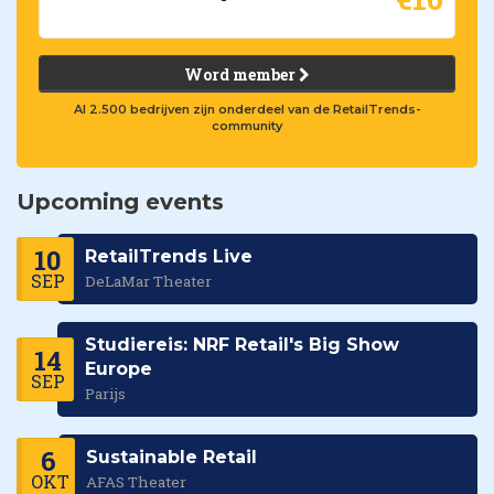
Word member
Al 2.500 bedrijven zijn onderdeel van de RetailTrends-
community
Upcoming events
10
RetailTrends Live
SEP
DeLaMar Theater
Studiereis: NRF Retail's Big Show
14
Europe
SEP
Parijs
6
Sustainable Retail
OKT
AFAS Theater