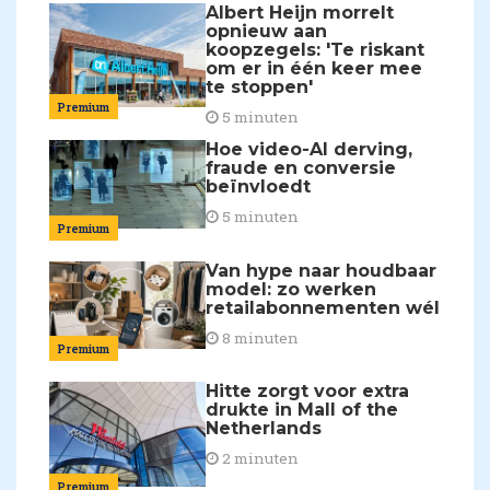
Albert Heijn morrelt
opnieuw aan
koopzegels: 'Te riskant
om er in één keer mee
te stoppen'
Premium
5 minuten
Hoe video-AI derving,
fraude en conversie
beïnvloedt
5 minuten
Premium
Van hype naar houdbaar
model: zo werken
retailabonnementen wél
8 minuten
Premium
Hitte zorgt voor extra
drukte in Mall of the
Netherlands
2 minuten
Premium