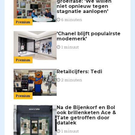
groeifase: 'We willen
niet opnieuw tegen
stagnatie aanlopen'
6 minuten
Premium
'Chanel blijft populairste
modemerk'
1 minuut
Premium
Retailcijfers: Tedi
2 minuten
Premium
Na de Bijenkorf en Bol
ook brillenketen Ace &
Tate getroffen door
datalek
1 minuut