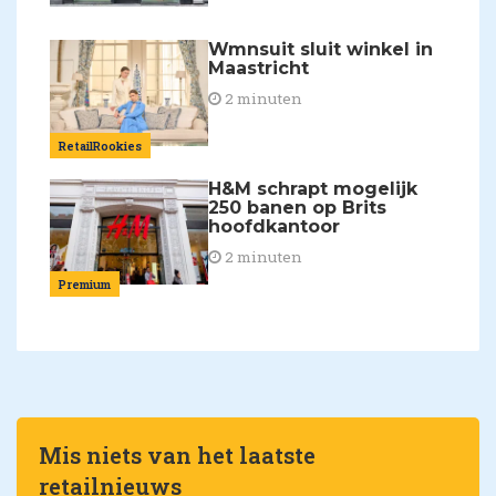
Wmnsuit sluit winkel in
Maastricht
2 minuten
RetailRookies
H&M schrapt mogelijk
250 banen op Brits
hoofdkantoor
2 minuten
Premium
Mis niets van het laatste
retailnieuws