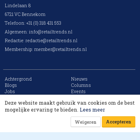
Lindelaan 8
6721 VC Bennekom
Telefoon: +31 (0) 318 431 553
Algemeen:
info@retailtrends.nl
Redactie:
redactie@retailtrends.nl
Membership:
member@retailtrends.nl
Achtergrond
Nieuws
10 collega’s
Blogs
Columns
Jobs
Events
Contact
Word member
Deze website maakt gebruik van cookies om de best
Archief
Sitemap
Korting op events
mogelijke ervaring te bieden.
Lees meer
Accepteren
Weigeren
Website is powered by