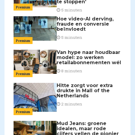
te stoppen'
Premium
5 minuten
Hoe video-AI derving,
fraude en conversie
beïnvloedt
5 minuten
Premium
Van hype naar houdbaar
model: zo werken
retailabonnementen wél
8 minuten
Premium
Hitte zorgt voor extra
drukte in Mall of the
Netherlands
2 minuten
Premium
Mud Jeans: groene
idealen, maar rode
cijfers vellen de pionier