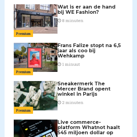
Wat is er aan de hand
bij WE Fashion?
8 minuten
Premium
Frans Falize stopt na 6,5
jaar als coo bij
Wehkamp
1 minuut
Premium
Sneakermerk The
Mercer Brand opent
winkel in Parijs
2 minuten
Premium
Live commerce-
platform Whatnot haalt
545 miljoen dollar op