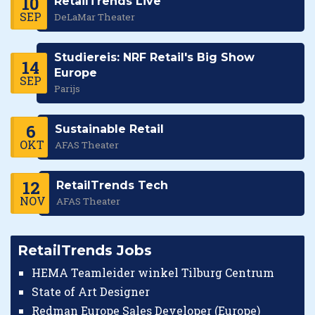
10
RetailTrends Live
SEP
DeLaMar Theater
Studiereis: NRF Retail's Big Show
14
Europe
SEP
Parijs
6
Sustainable Retail
OKT
AFAS Theater
12
RetailTrends Tech
NOV
AFAS Theater
RetailTrends Jobs
HEMA Teamleider winkel Tilburg Centrum
State of Art Designer
Redman Europe Sales Developer (Europe)