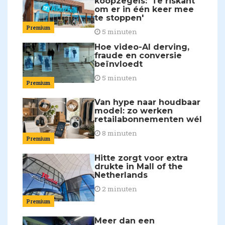
koopzegels: 'Te riskant
om er in één keer mee
te stoppen'
Premium
5 minuten
Hoe video-AI derving,
fraude en conversie
beïnvloedt
5 minuten
Premium
Van hype naar houdbaar
model: zo werken
retailabonnementen wél
8 minuten
Premium
Hitte zorgt voor extra
drukte in Mall of the
Netherlands
2 minuten
Premium
Meer dan een