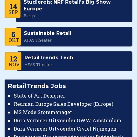
Studiereis: NRF Retail's Big Show
14
Europe
SEP
Parijs
6
Sustainable Retail
OKT
AFAS Theater
12
RetailTrends Tech
NOV
AFAS Theater
RetailTrends Jobs
State of Art Designer
Redman Europe Sales Developer (Europe)
MS Mode Storemanager
Dura Vermeer Uitvoerder GWW Amsterdam
Dura Vermeer Uitvoerder Civiel Nijmegen
Duifhuizen Verkoopmedewerker Ridderkerk