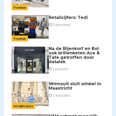
Premium
Retailcijfers: Tedi
2 minuten
Premium
Na de Bijenkorf en Bol
ook brillenketen Ace &
Tate getroffen door
datalek
1 minuut
Wmnsuit sluit winkel in
Maastricht
2 minuten
RetailRookies