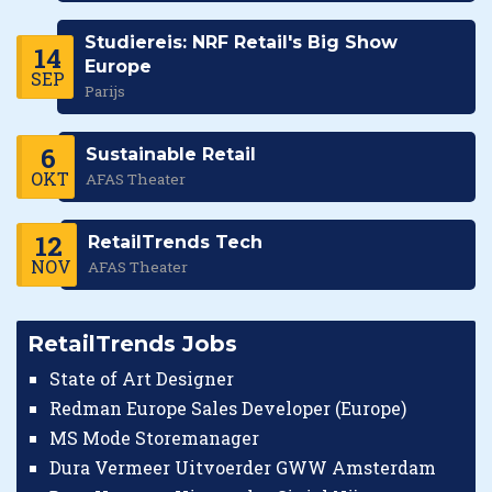
Studiereis: NRF Retail's Big Show
14
Europe
SEP
Parijs
6
Sustainable Retail
OKT
AFAS Theater
12
RetailTrends Tech
NOV
AFAS Theater
RetailTrends Jobs
State of Art Designer
Redman Europe Sales Developer (Europe)
MS Mode Storemanager
Dura Vermeer Uitvoerder GWW Amsterdam