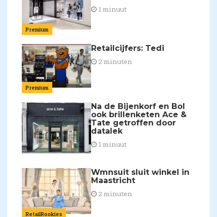
1 minuut
Premium
Retailcijfers: Tedi
2 minuten
Premium
Na de Bijenkorf en Bol
ook brillenketen Ace &
Tate getroffen door
datalek
1 minuut
Wmnsuit sluit winkel in
Maastricht
2 minuten
RetailRookies