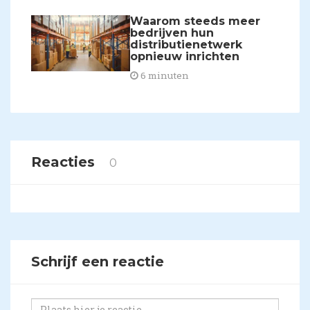
Waarom steeds meer
bedrijven hun
distributienetwerk
opnieuw inrichten
6 minuten
Reacties
0
Schrijf een reactie