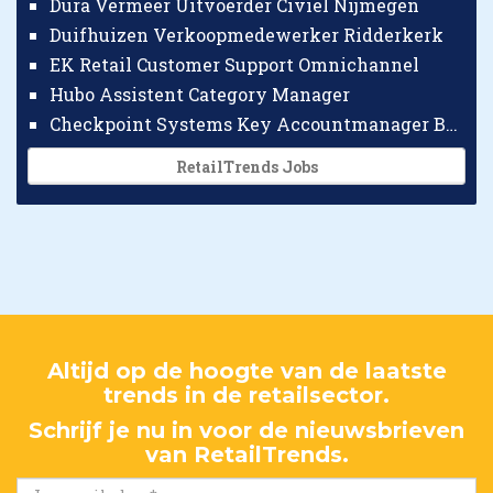
Dura Vermeer Uitvoerder Civiel Nijmegen
Duifhuizen Verkoopmedewerker Ridderkerk
EK Retail Customer Support Omnichannel
Hubo Assistent Category Manager
Checkpoint Systems Key Accountmanager Benelux
RetailTrends Jobs
Altijd op de hoogte van de laatste
trends in de retailsector.
Schrijf je nu in voor de nieuwsbrieven
van RetailTrends.