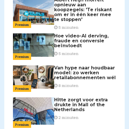
opnieuw aan
koopzegels: 'Te riskant
om er in één keer mee
te stoppen'
Premium
5 minuten
Hoe video-AI derving,
fraude en conversie
beïnvloedt
5 minuten
Premium
Van hype naar houdbaar
model: zo werken
retailabonnementen wél
8 minuten
Premium
Hitte zorgt voor extra
drukte in Mall of the
Netherlands
2 minuten
Premium