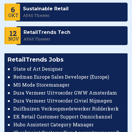
6
Sustainable Retail
OKT
AFAS Theater
12
RetailTrends Tech
NOV
AFAS Theater
RetailTrends Jobs
State of Art Designer
Redman Europe Sales Developer (Europe)
MS Mode Storemanager
Dura Vermeer Uitvoerder GWW Amsterdam
Dura Vermeer Uitvoerder Civiel Nijmegen
Duifhuizen Verkoopmedewerker Ridderkerk
EK Retail Customer Support Omnichannel
Hubo Assistent Category Manager