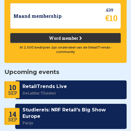
€39
€10
Maand membership
Word member
Al 2.500 bedrijven zijn onderdeel van de RetailTrends-
community
Upcoming events
10
RetailTrends Live
SEP
DeLaMar Theater
Studiereis: NRF Retail's Big Show
14
Europe
SEP
Parijs