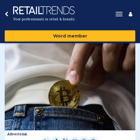
Toggle
Voor professionals in retail & brands
navigat
Word member
Advertorial