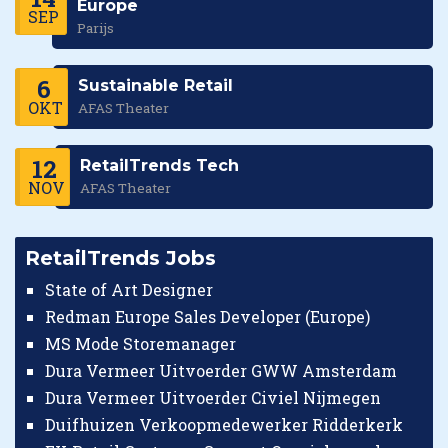
Europe
SEP
Parijs
6
Sustainable Retail
OKT
AFAS Theater
12
RetailTrends Tech
NOV
AFAS Theater
RetailTrends Jobs
State of Art Designer
Redman Europe Sales Developer (Europe)
MS Mode Storemanager
Dura Vermeer Uitvoerder GWW Amsterdam
Dura Vermeer Uitvoerder Civiel Nijmegen
Duifhuizen Verkoopmedewerker Ridderkerk