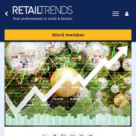
Toggle
Voor professionals in retail & brands
navigat
Word member