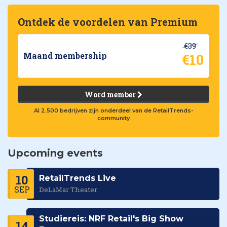
Ontdek de voordelen van Premium
€39
€10
Maand membership
Word member
Al 2.500 bedrijven zijn onderdeel van de RetailTrends-
community
Upcoming events
10
RetailTrends Live
SEP
DeLaMar Theater
Studiereis: NRF Retail's Big Show
14