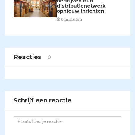
bedrijven hun
distributienetwerk
opnieuw inrichten
6 minuten
Reacties
0
Schrijf een reactie