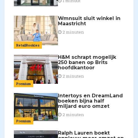
1 minuut
Wmnsuit sluit winkel in
Maastricht
2 minuten
RetailRookies
H&M schrapt mogelijk
250 banen op Brits
hoofdkantoor
2 minuten
Premium
Intertoys en DreamLand
boeken bijna half
miljard euro omzet
2 minuten
Premium
Ralph Lauren boekt