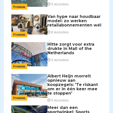
5 minuten
Premium
Van hype naar houdbaar
model: zo werken
retailabonnementen wél
8 minuten
Premium
Hitte zorgt voor extra
drukte in Mall of the
Netherlands
2 minuten
Premium
Albert Heijn morrelt
opnieuw aan
koopzegels: 'Te riskant
om er in één keer mee
te stoppen'
Premium
5 minuten
Meer dan een
sportwinkel: Sports