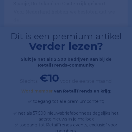
Spanje, Duitsland en Oostenrijk gebeurt.
Voor Nederland hebben we besloten dat we
de...
Dit is een premium artikel
Verder lezen?
Sluit je net als 2.500 bedrijven aan bij de
RetailTrends-community
€10
Slechts
voor de eerste maand
Word member
van RetailTrends en krijg
;
✅ toegang tot alle premiumcontent;
✅ net als 57.500 nieuwsbriefabonnees dagelijks het
laatste nieuws in je mailbox;
✅ toegang tot RetailTrends-events, exclusief voor
members.