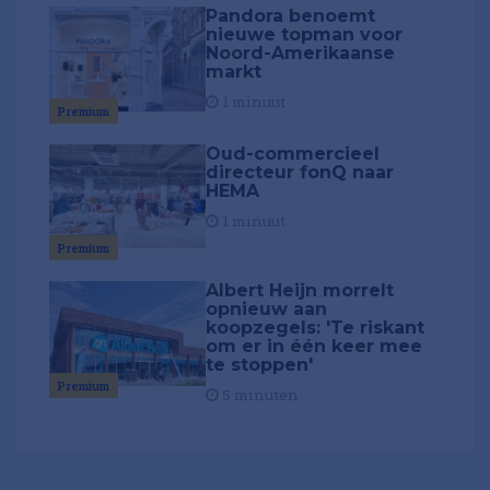
Pandora benoemt
nieuwe topman voor
Noord-Amerikaanse
markt
1 minuut
Premium
Oud-commercieel
directeur fonQ naar
HEMA
1 minuut
Premium
Albert Heijn morrelt
opnieuw aan
koopzegels: 'Te riskant
om er in één keer mee
te stoppen'
Premium
5 minuten