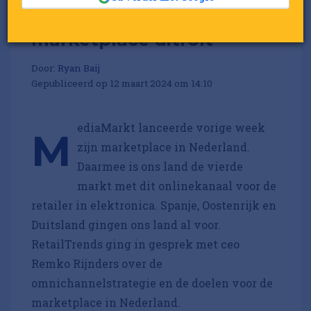
Waarom MediaMarkt zijn
marketplace uitrolt
Door:
Ryan Baij
Gepubliceerd op 12 maart 2024 om 14:10
ediaMarkt lanceerde vorige week
M
zijn marketplace in Nederland.
Daarmee is ons land de vierde
markt met dit onlinekanaal voor de
retailer in elektronica. Spanje, Oostenrijk en
Duitsland gingen ons land al voor.
RetailTrends ging in gesprek met ceo
Remko Rijnders over de
omnichannelstrategie en de doelen voor de
marketplace in Nederland.