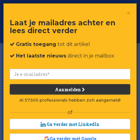
×
Toggle
Voor professionals in retail & brands
Laat je mailadres achter en
navigat
lees direct verder
Word member
Gratis toegang
tot dit artikel
Het laatste nieuws
direct in je mailbox
Aanmelden
Al 57.500 professionals hebben zich aangemeld!
of
Ga verder met LinkedIn
Ga verder met Google