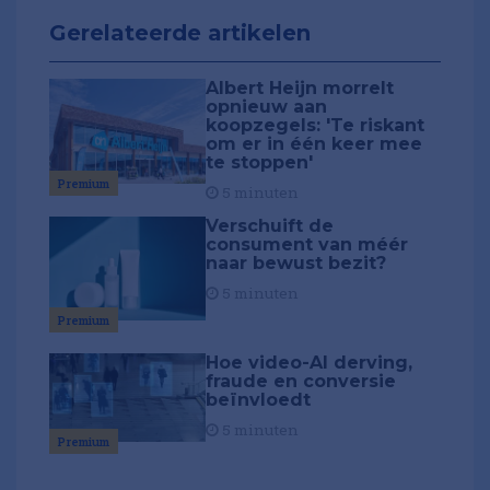
Gerelateerde artikelen
Albert Heijn morrelt
opnieuw aan
koopzegels: 'Te riskant
om er in één keer mee
te stoppen'
Premium
5 minuten
Verschuift de
consument van méér
naar bewust bezit?
5 minuten
Premium
Hoe video-AI derving,
fraude en conversie
beïnvloedt
5 minuten
Premium