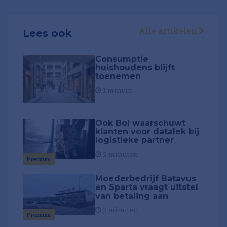
Alle artikelen
Lees ook
Consumptie
huishoudens blijft
toenemen
1 minuut
Ook Bol waarschuwt
klanten voor datalek bij
logistieke partner
2 minuten
Premium
Moederbedrijf Batavus
en Sparta vraagt uitstel
van betaling aan
2 minuten
Premium