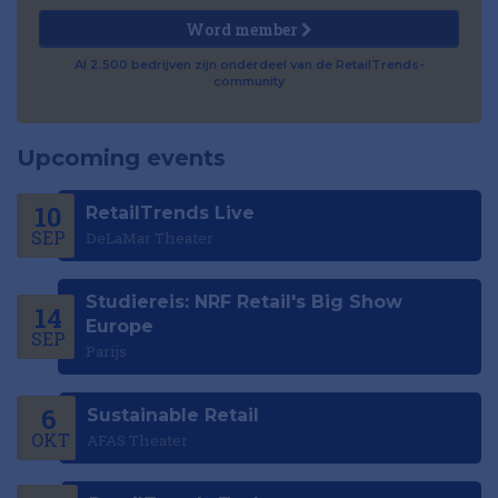
Word member
Al 2.500 bedrijven zijn onderdeel van de RetailTrends-
community
Upcoming events
10
RetailTrends Live
SEP
DeLaMar Theater
Studiereis: NRF Retail's Big Show
14
Europe
SEP
Parijs
6
Sustainable Retail
OKT
AFAS Theater