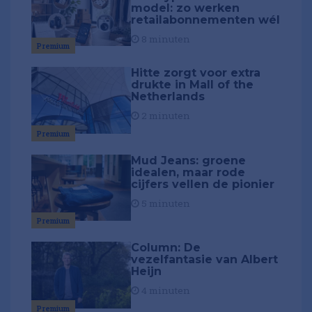
model: zo werken
retailabonnementen wél
8 minuten
Premium
Hitte zorgt voor extra
drukte in Mall of the
Netherlands
2 minuten
Premium
Mud Jeans: groene
idealen, maar rode
cijfers vellen de pionier
5 minuten
Premium
Column: De
vezelfantasie van Albert
Heijn
4 minuten
Premium