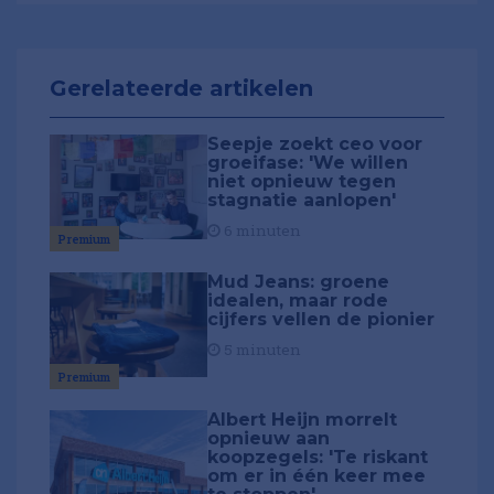
Gerelateerde artikelen
Seepje zoekt ceo voor
groeifase: 'We willen
niet opnieuw tegen
stagnatie aanlopen'
6 minuten
Premium
Mud Jeans: groene
idealen, maar rode
cijfers vellen de pionier
5 minuten
Premium
Albert Heijn morrelt
opnieuw aan
koopzegels: 'Te riskant
om er in één keer mee