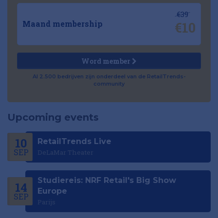
€39
€10
Maand membership
Word member
Al 2.500 bedrijven zijn onderdeel van de RetailTrends-
community
Upcoming events
10
RetailTrends Live
SEP
DeLaMar Theater
Studiereis: NRF Retail's Big Show
14
Europe
SEP
Parijs