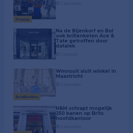
2 minuten
Premium
Na de Bijenkorf en Bol
ook brillenketen Ace &
Tate getroffen door
datalek
1 minuut
Wmnsuit sluit winkel in
Maastricht
2 minuten
RetailRookies
H&M schrapt mogelijk
250 banen op Brits
hoofdkantoor
2 minuten