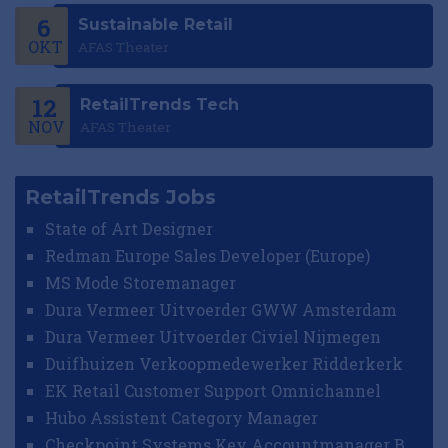
6
Sustainable Retail
OKT
AFAS Theater
12
RetailTrends Tech
NOV
AFAS Theater
RetailTrends Jobs
State of Art Designer
Redman Europe Sales Developer (Europe)
MS Mode Storemanager
Dura Vermeer Uitvoerder GWW Amsterdam
Dura Vermeer Uitvoerder Civiel Nijmegen
Duifhuizen Verkoopmedewerker Ridderkerk
EK Retail Customer Support Omnichannel
Hubo Assistent Category Manager
Checkpoint Systems Key Accountmanager Benelux