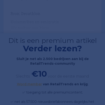
Bron: Decathlon
Huismerken en emigratie
We maken een klein...
Dit is een premium artikel
Verder lezen?
Sluit je net als 2.500 bedrijven aan bij de
RetailTrends-community
€10
Slechts
voor de eerste maand
Word member
van RetailTrends en krijg
;
✅ toegang tot alle premiumcontent;
✅ net als 57.500 nieuwsbriefabonnees dagelijks het