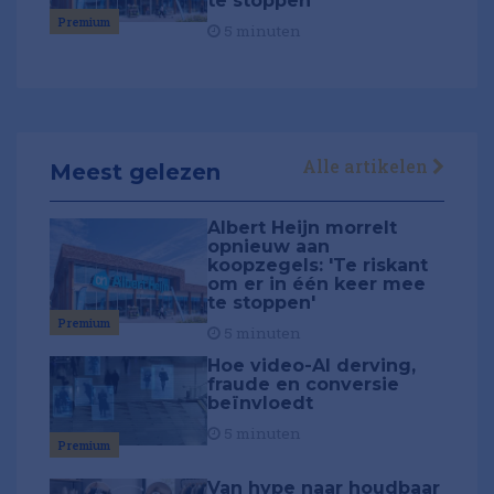
te stoppen'
Premium
5 minuten
Alle artikelen
Meest gelezen
Albert Heijn morrelt
opnieuw aan
koopzegels: 'Te riskant
om er in één keer mee
te stoppen'
Premium
5 minuten
Hoe video-AI derving,
fraude en conversie
beïnvloedt
5 minuten
Premium
Van hype naar houdbaar