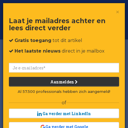
×
Toggle
Voor professionals in retail & brands
Laat je mailadres achter en
navigat
lees direct verder
Word member
Gratis toegang
tot dit artikel
Het laatste nieuws
direct in je mailbox
Aanmelden
Al 57.500 professionals hebben zich aangemeld!
of
Ga verder met LinkedIn
Ga verder met Google