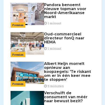
Pandora benoemt
nieuwe topman voor
Noord-Amerikaanse
markt
1 minuut
Premium
Oud-commercieel
directeur fonQ naar
HEMA
1 minuut
Premium
Albert Heijn morrelt
opnieuw aan
koopzegels: 'Te riskant
om er in één keer mee
te stoppen'
Premium
5 minuten
Verschuift de
consument van méér
naar bewust bezit?