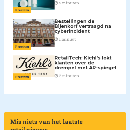
5 minuten
Premium
Bestellingen de
Bijenkorf vertraagd na
cyberincident
1 minuut
Premium
RetailTech: Kiehl's lokt
klanten over de
drempel met AR-spiegel
2 minuten
Premium
Mis niets van het laatste
retailnieuws