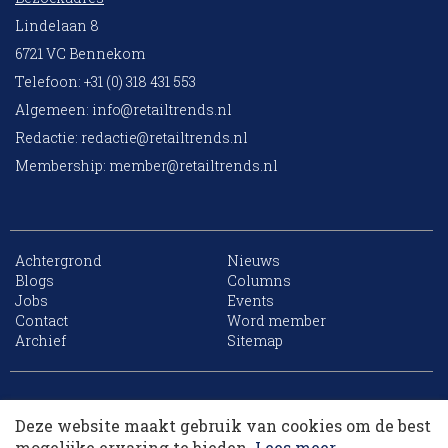
Lindelaan 8
6721 VC Bennekom
Telefoon: +31 (0) 318 431 553
Algemeen:
info@retailtrends.nl
Redactie:
redactie@retailtrends.nl
Membership:
member@retailtrends.nl
Achtergrond
Nieuws
Blogs
Columns
Jobs
Events
Contact
Word member
Archief
Sitemap
10 collega’s
Website is powered by
Deze website maakt gebruik van cookies om de best
Korting op events
mogelijke ervaring te bieden.
Lees meer