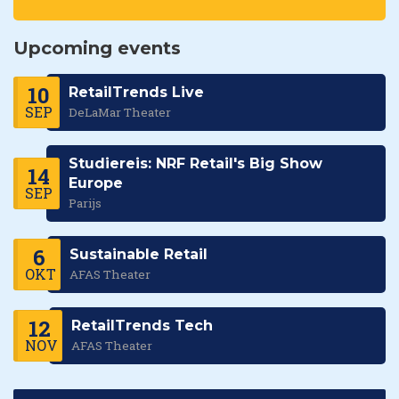
Upcoming events
10
RetailTrends Live
SEP
DeLaMar Theater
Studiereis: NRF Retail's Big Show
14
Europe
SEP
Parijs
6
Sustainable Retail
OKT
AFAS Theater
12
RetailTrends Tech
NOV
AFAS Theater