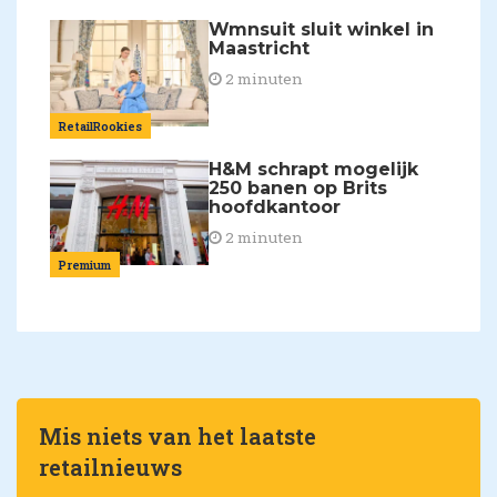
Wmnsuit sluit winkel in
Maastricht
2 minuten
RetailRookies
H&M schrapt mogelijk
250 banen op Brits
hoofdkantoor
2 minuten
Premium
Mis niets van het laatste
retailnieuws