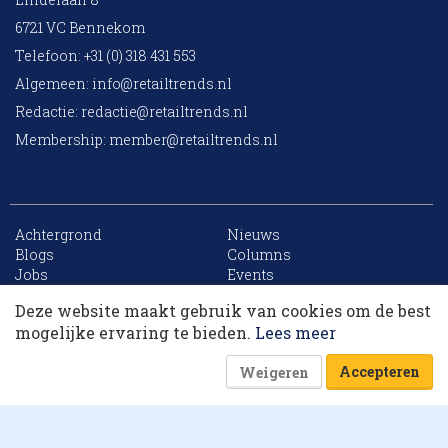
6721 VC Bennekom
Telefoon: +31 (0) 318 431 553
Algemeen:
info@retailtrends.nl
Redactie:
redactie@retailtrends.nl
Membership:
member@retailtrends.nl
Achtergrond
Nieuws
10 collega’s
Blogs
Columns
Jobs
Events
Contact
Word member
Deze website maakt gebruik van cookies om de best
Archief
Sitemap
Korting op events
mogelijke ervaring te bieden.
Lees meer
Accepteren
Weigeren
Website is powered by