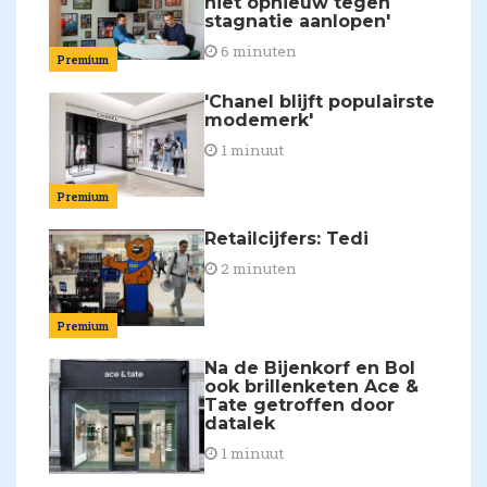
niet opnieuw tegen
stagnatie aanlopen'
6 minuten
Premium
'Chanel blijft populairste
modemerk'
1 minuut
Premium
Retailcijfers: Tedi
2 minuten
Premium
Na de Bijenkorf en Bol
ook brillenketen Ace &
Tate getroffen door
datalek
1 minuut