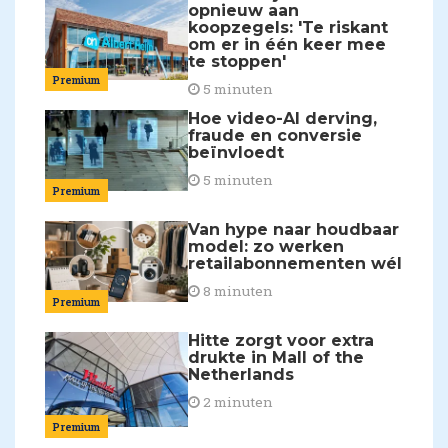
opnieuw aan
koopzegels: 'Te riskant
om er in één keer mee
te stoppen'
Premium
5 minuten
Hoe video-AI derving,
fraude en conversie
beïnvloedt
5 minuten
Premium
Van hype naar houdbaar
model: zo werken
retailabonnementen wél
8 minuten
Premium
Hitte zorgt voor extra
drukte in Mall of the
Netherlands
2 minuten
Premium