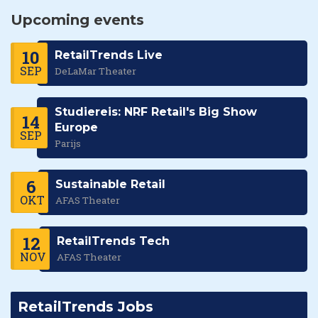
Upcoming events
10
RetailTrends Live
SEP
DeLaMar Theater
Studiereis: NRF Retail's Big Show
14
Europe
SEP
Parijs
6
Sustainable Retail
OKT
AFAS Theater
12
RetailTrends Tech
NOV
AFAS Theater
RetailTrends Jobs