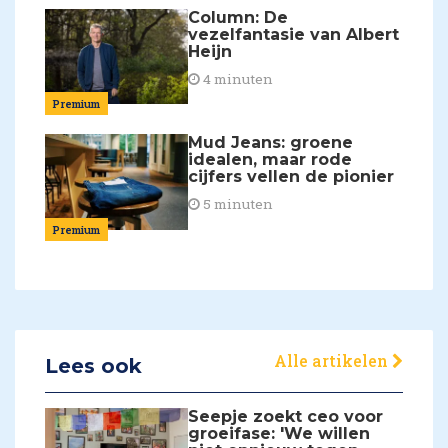
Column: De
vezelfantasie van Albert
Heijn
4 minuten
Premium
Mud Jeans: groene
idealen, maar rode
cijfers vellen de pionier
5 minuten
Premium
Alle artikelen
Lees ook
Seepje zoekt ceo voor
groeifase: 'We willen